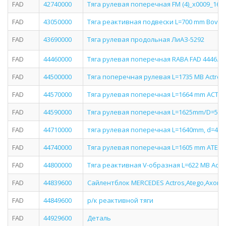
FAD
42740000
Тяга рулевая поперечная FM (4)_x0009_166
FAD
43050000
Тяга реактивная подвески L=700 mm Bova F
FAD
43690000
Тяга рулевая продольная ЛиАЗ-5292
FAD
44460000
Тяга рулевая поперечная RABA FAD 4446.00
FAD
44500000
Тяга поперечная рулевая L=1735 MB Actros/
FAD
44570000
Тяга рулевая поперечная L=1664 mm ACT
FAD
44590000
Тяга рулевая поперечная L=1625mm/D=52mm
FAD
44710000
тяга рулевая поперечная L=1640mm, d=4
FAD
44740000
Тяга рулевая поперечная L=1605 mm ATEGO
FAD
44800000
Тяга реактивная V-образная L=622 MB Actros
FAD
44839600
Сайлентблок MERСEDES Actros,Atego,Axor 
FAD
44849600
р/к реактивной тяги
FAD
44929600
Деталь