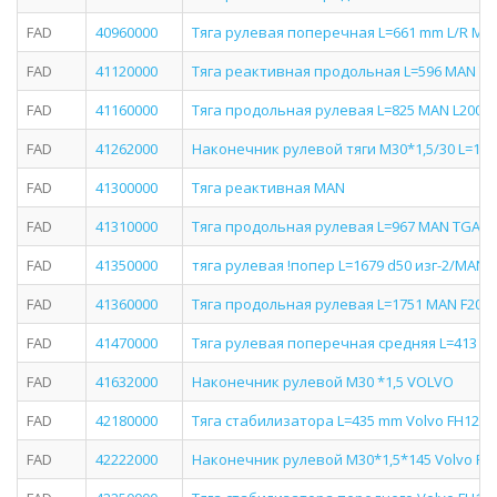
FAD
40960000
Тяга рулевая поперечная L=661 mm L/R MAN L
FAD
41120000
Тяга реактивная продольная L=596 MAN T
FAD
41160000
Тяга продольная рулевая L=825 MAN L2000 
FAD
41262000
Наконечник рулевой тяги M30*1,5/30 L=141
FAD
41300000
Тяга реактивная MAN
FAD
41310000
Тяга продольная рулевая L=967 MAN TGA 01
FAD
41350000
тяга рулевая !попер L=1679 d50 изг-2/MAN 
FAD
41360000
Тяга продольная рулевая L=1751 MAN F200
FAD
41470000
Тяга рулевая поперечная средняя L=413 mm 
FAD
41632000
Наконечник рулевой M30 *1,5 VOLVO
FAD
42180000
Тяга стабилизатора L=435 mm Volvo FH12/16,
FAD
42222000
Наконечник рулевой M30*1,5*145 Volvo FH