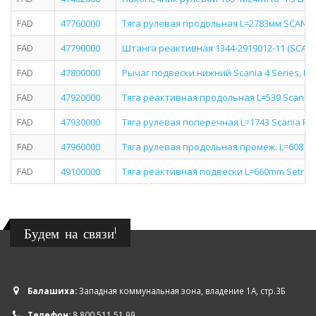
FAD
47760000
Тяга рулевая продольная L=2783мм SCANIA 
FAD
47790000
Штанга реактивная 1344-2919012-11 (SCANI
FAD
47800000
Рычаг подвески нижний Scania 4 Series, P/G
FAD
47920000
Тяга реактивная продольная L=539 Scania 
FAD
47930000
Тяга рулевая поперечная L=1743 Scania P/
FAD
47960000
Тяга рулевая продольная промеж. L=608 Sca
FAD
49100000
Тяга реактивная подвески L=660mm Setra 3
Будем на связи!
Балашиха:
Западная коммунальная зона, владение 1А, стр.3Б
Телефон:
8 800 511 51 99