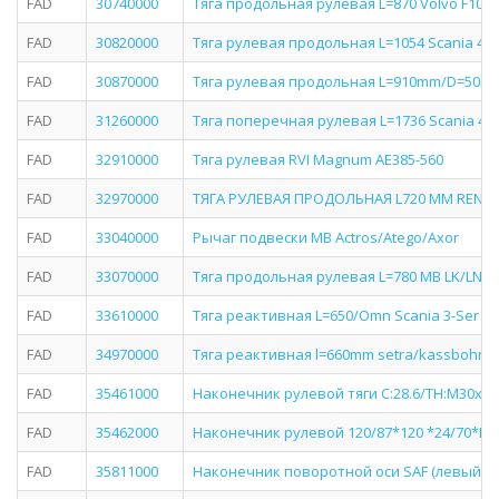
FAD
30740000
Тяга продольная рулевая L=870 Volvo F10-12
FAD
30820000
Тяга рулевая продольная L=1054 Scania 4-с
FAD
30870000
Тяга рулевая продольная L=910mm/D=50mm/C
FAD
31260000
Тяга поперечная рулевая L=1736 Scania 4-с
FAD
32910000
Тяга рулевая RVI Magnum AE385-560
FAD
32970000
ТЯГА РУЛЕВАЯ ПРОДОЛЬНАЯ L720 MM REN
FAD
33040000
Рычаг подвески MB Actros/Atego/Axor
FAD
33070000
Тяга продольная рулевая L=780 MB LK/LN2 8
FAD
33610000
Тяга реактивная L=650/Omn Scania 3-Ser
FAD
34970000
Тяга реактивная l=660mm setra/kassbohre
FAD
35461000
Наконечник рулевой тяги C:28.6/TH:M30x1.5R
FAD
35462000
Наконечник рулевой 120/87*120 *24/70*M30/
FAD
35811000
Наконечник поворотной оси SAF (левый)