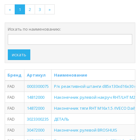
«
1
2
3
»
Искать по наименованию:
искать
Бренд
Артикул
Наименование
FAD
0003300075
Р/к реактивной штанги d85x130xd16x30 (са
FAD
14812000
Наконечник рулевой накруч RHT/LHT M20x1.5
FAD
14872000
Наконечник тяги RHT M16x1.5 /IVECO Daily
FAD
3023300235
ДЕТАЛЬ
FAD
30472000
Наконечник рулевой BROSHUIS