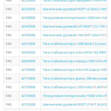
FAD
42250000
Тяга стабилизатора переднего Volvo FH12 
FAD
42332000
Наконечник рулевой M30*1,5/28.6 L=140 Vo
FAD
42340000
Тяга рулевая поперечная L=1669 mm Volvo F
FAD
42341000
Наконечник рулевой LHT M30*1.5 L=135 Vol
FAD
42342000
Наконечник рулевой тяги RHT Volvo FH12/16
FAD
42610000
Тяга стабилизатора L=380 M24x1,5 конус 32,
FAD
42620000
Тяга стабилизатора Volvo FH12/16| FM9/12
FAD
42630000
Тяга стабилизатора перед L=340 Volvo FH/
FAD
42700000
Тяга стабилизатора Volvo FH задн.(L=435 )
FAD
42710000
Тяга стабилизатора длина: 380 мм размер к
FAD
42720000
Тяга стабилизатора L=350 Volvo FL/B/FH/F
FAD
42730000
Тяга рулевая поперечная L=1660 Volvo FH/
FAD
42732000
Наконечник рулевой M30*1,5 RHT 26,9/32,2 