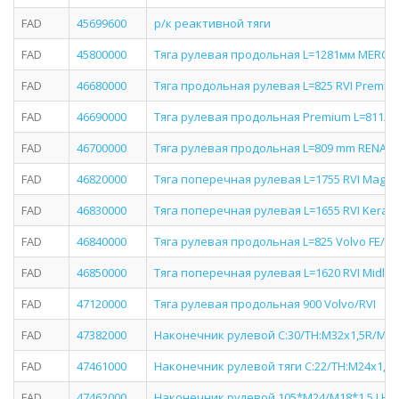
FAD
45699600
р/к реактивной тяги
FAD
45800000
Тяга рулевая продольная L=1281мм MERCED
FAD
46680000
Тяга продольная рулевая L=825 RVI Premium
FAD
46690000
Тяга рулевая продольная Premium L=811/8
FAD
46700000
Тяга рулевая продольная L=809 mm RENAUL
FAD
46820000
Тяга поперечная рулевая L=1755 RVI Magnu
FAD
46830000
Тяга поперечная рулевая L=1655 RVI Kerax
FAD
46840000
Тяга рулевая продольная L=825 Volvo FE/RV
FAD
46850000
Тяга поперечная рулевая L=1620 RVI Midlum
FAD
47120000
Тяга рулевая продольная 900 Volvo/RVI
FAD
47382000
Наконечник рулевой C:30/TH:M32x1,5R/M24x
FAD
47461000
Наконечник рулевой тяги C:22/TH:M24x1,5R/L
FAD
47462000
Наконечник рулевой 105*M24/M18*1.5 LHT