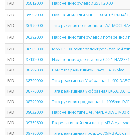
FAD
35812000
Наконечник рулевой 3581.20.00
FAD
35902000
Наконечник тяги КПП L=90 M10*1/M14*1,5 M
FAD
36390000
Тяга рулевая поперечная LIAZ, МОСТ RABA
FAD
36392000
Наконечник тяги рулевой поперечной пра
FAD
36989000
MAN F2000 Ремкомплект реактивной тяги 
FAD
37132000
Наконечник рулевой тяги C:22/TH:M28x1.5R
FAD
38759000
РМК тяги реактивной Iveco/DAF/Volvo
FAD
38760000
Тяга реактивная V-образная L=602 DAF CF75
FAD
38770000
Тяга реактивная V-образная L=602 DAF CF75
FAD
38790000
Тяга рулевая продольная L=1005mm DAF FA
FAD
39032000
Наконечник тяги DAF, MAN, VOLVO M30 x 1,5
FAD
39369600
Р к реактивной тяги центр MB Atego Axor Ac
FAD
39790000
Тяга реактивная прод. L=570/MB Actros