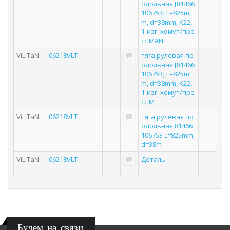
одольная [81466
106753] L=825m
m, d=38mm, K22,
1-изг. хомут/пре
сс MAN
ViLiTaN
06218VLT
тяга рулевая пр
одольная [81466
106753] L=825m
m, d=38mm, K22,
1-изг. хомут/пре
сс M
ViLiTaN
06218VLT
тяга рулевая пр
одольная 81466
106753 L=825mm,
d=38m
ViLiTaN
06218VLT
Деталь
Будем на связи!