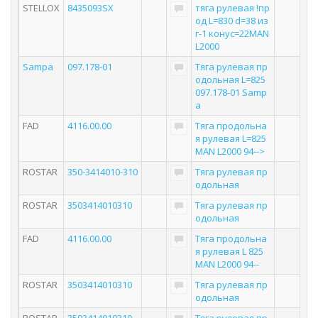
STELLOX
8435093SX
тяга рулевая !пр
од L=830 d=38 из
г-1 конус=22MAN
L2000
Sampa
097.178-01
Тяга рулевая пр
одольная L=825
097.178-01 Samp
a
FAD
4116.00.00
Тяга продольна
я рулевая L=825
MAN L2000 94-->
ROSTAR
350-3414010-310
Тяга рулевая пр
одольная
ROSTAR
3503414010310
Тяга рулевая пр
одольная
FAD
4116.00.00
Тяга продольна
я рулевая L 825
MAN L2000 94--
ROSTAR
3503414010310
Тяга рулевая пр
одольная