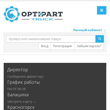
Личный кабинет →
Вход
Регистрация
Забыли пароль?
Директор
Сообщение директору
График работы
ПН-ПТ 09-18
Балашиха
смотреть карту →
Красногорск