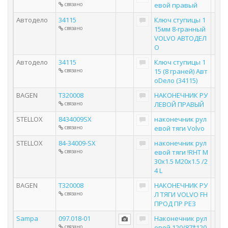
связано
евой правый
Автодело
34115
Ключ ступицы 1
связано
15мм 8-гранный
VOLVO АВТОДЕЛ
О
Автодело
34115
Ключ ступицы 1
связано
15 (8 граней) Авт
оDело (34115)
BAGEN
T320008
НАКОНЕЧНИК РУ
связано
ЛЕВОЙ ПРАВЫЙ
STELLOX
8434009SX
наконечник рул
связано
евой тяги Volvo
STELLOX
84-34009-SX
наконечник рул
связано
евой тяги !RHT M
30x1.5 M20x1.5 /2
4 L
BAGEN
T320008
НАКОНЕЧНИК РУ
связано
Л ТЯГИ VOLVO FH
ПРОД ПР РЕЗ
Sampa
097.018-01
Наконечник рул
связано
евой 120/87*120