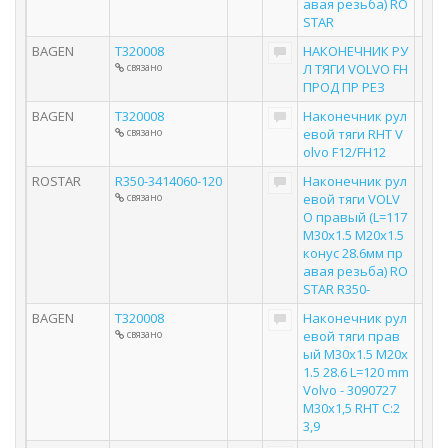
авая резьба) RO
STAR
BAGEN
T320008
НАКОНЕЧНИК РУ
связано
Л ТЯГИ VOLVO FH
ПРОД ПР РЕЗ
BAGEN
T320008
Наконечник рул
связано
евой тяги RHT V
olvo F12/FH12
ROSTAR
R350-3414060-120
Наконечник рул
связано
евой тяги VOLV
O правый (L=117
M30x1.5 M20x1.5
конус 28.6мм пр
авая резьба) RO
STAR R350-
BAGEN
T320008
Наконечник рул
связано
евой тяги прав
ый M30x1.5 M20x
1.5 28.6 L=120 mm
Volvo - 3090727
M30x1,5 RHT C:2
3,9