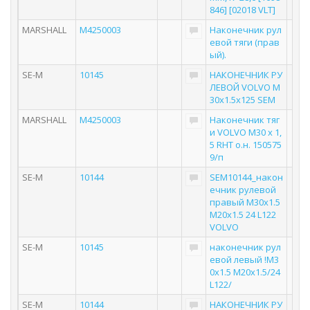
846] [02018 VLT]
MARSHALL
M4250003
Наконечник рул
евой тяги (прав
ый).
SE-M
10145
НАКОНЕЧНИК РУ
ЛЕВОЙ VOLVO M
30x1.5x125 SEM
MARSHALL
M4250003
Наконечник тяг
и VOLVO M30 x 1,
5 RHT о.н. 150575
9/п
SE-M
10144
SEM10144_након
ечник рулевой
правый M30x1.5
M20x1.5 24 L122
VOLVO
SE-M
10145
наконечник рул
евой левый !M3
0x1.5 M20x1.5/24
L122/
SE-M
10144
НАКОНЕЧНИК РУ