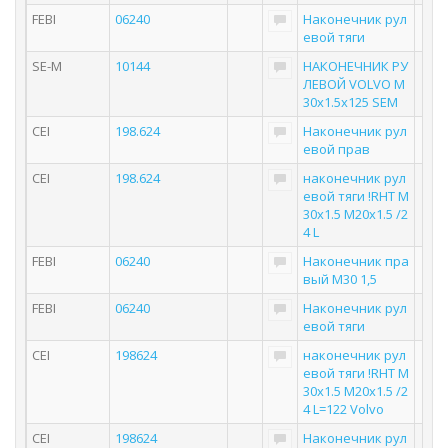
FEBI
06240
Наконечник рул
евой тяги
SE-M
10144
НАКОНЕЧНИК РУ
ЛЕВОЙ VOLVO M
30x1.5x125 SEM
CEI
198.624
Наконечник рул
евой прав
CEI
198.624
наконечник рул
евой тяги !RHT M
30x1.5 M20x1.5 /2
4 L
FEBI
06240
Наконечник пра
вый M30 1,5
FEBI
06240
Наконечник рул
евой тяги
CEI
198624
наконечник рул
евой тяги !RHT M
30x1.5 M20x1.5 /2
4 L=122 Volvo
CEI
198624
Наконечник рул