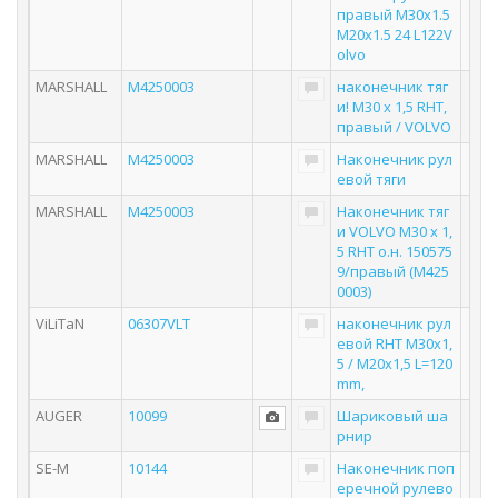
правый M30x1.5
M20x1.5 24 L122V
olvo
MARSHALL
M4250003
наконечник тяг
и! M30 x 1,5 RHT,
правый / VOLVO
MARSHALL
M4250003
Наконечник рул
евой тяги
MARSHALL
M4250003
Наконечник тяг
и VOLVO M30 x 1,
5 RHT о.н. 150575
9/правый (M425
0003)
ViLiTaN
06307VLT
наконечник рул
евой RHT М30х1,
5 / M20x1,5 L=120
mm,
AUGER
10099
Шариковый ша
рнир
SE-M
10144
Наконечник поп
еречной рулево