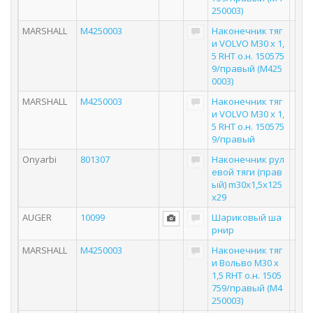
250003)
MARSHALL
M4250003
Наконечник тяг
и VOLVO M30 x 1,
5 RHT о.н. 150575
9/правый (M425
0003)
MARSHALL
M4250003
Наконечник тяг
и VOLVO M30 x 1,
5 RHT о.н. 150575
9/правый
Onyarbi
801307
Наконечник рул
евой тяги (прав
ый) m30x1,5x125
x29
AUGER
10099
Шариковый ша
рнир
MARSHALL
M4250003
Наконечник тяг
и Вольво M30 x
1,5 RHT о.н. 1505
759/правый (M4
250003)