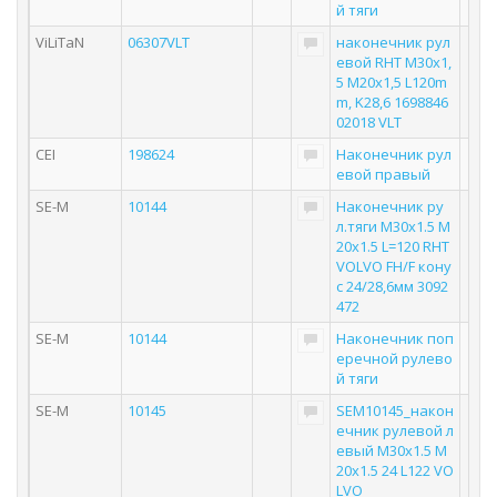
й тяги
ViLiTaN
06307VLT
наконечник рул
евой RHT М30х1,
5 M20x1,5 L120m
m, K28,6 1698846
02018 VLT
CEI
198624
Наконечник рул
евой правый
SE-M
10144
Наконечник ру
л.тяги M30x1.5 M
20x1.5 L=120 RHT
VOLVO FH/F кону
с 24/28,6мм 3092
472
SE-M
10144
Наконечник поп
еречной рулево
й тяги
SE-M
10145
SEM10145_након
ечник рулевой л
евый M30x1.5 M
20x1.5 24 L122 VO
LVO