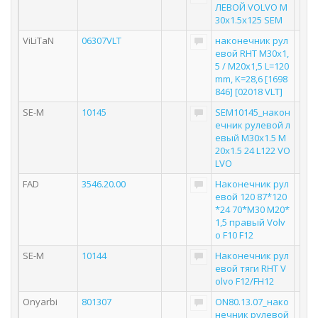
ЛЕВОЙ VOLVO M
30x1.5x125 SEM
ViLiTaN
06307VLT
наконечник рул
евой RHT М30х1,
5 / M20x1,5 L=120
mm, K=28,6 [1698
846] [02018 VLT]
SE-M
10145
SEM10145_након
ечник рулевой л
евый M30x1.5 M
20x1.5 24 L122 VO
LVO
FAD
3546.20.00
Наконечник рул
евой 120 87*120
*24 70*M30 M20*
1,5 правый Volv
o F10 F12
SE-M
10144
Наконечник рул
евой тяги RHT V
olvo F12/FH12
Onyarbi
801307
ON80.13.07_нако
нечник рулевой