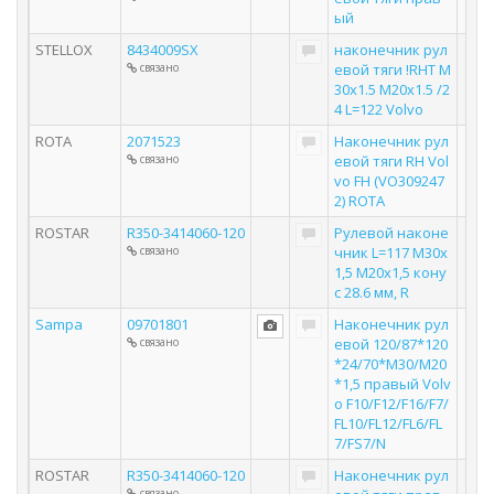
ый
STELLOX
8434009SX
наконечник рул
связано
евой тяги !RHT M
30x1.5 M20x1.5 /2
4 L=122 Volvo
ROTA
2071523
Наконечник рул
связано
евой тяги RH Vol
vo FH (VO309247
2) ROTA
ROSTAR
R350-3414060-120
Рулевой наконе
связано
чник L=117 M30x
1,5 M20x1,5 кону
с 28.6 мм, R
Sampa
09701801
Наконечник рул
связано
евой 120/87*120
*24/70*M30/M20
*1,5 правый Volv
o F10/F12/F16/F7/
FL10/FL12/FL6/FL
7/FS7/N
ROSTAR
R350-3414060-120
Наконечник рул
связано