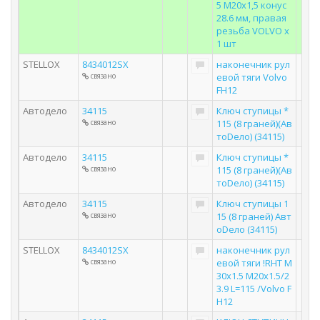
5 M20x1,5 конус
28.6 мм, правая
резьба VOLVO x
1 шт
STELLOX
8434012SX
наконечник рул
связано
евой тяги Volvo
FH12
Автодело
34115
Ключ ступицы *
связано
115 (8 граней)(Ав
тоDело) (34115)
Автодело
34115
Ключ ступицы *
связано
115 (8 граней)(Ав
тоDело) (34115)
Автодело
34115
Ключ ступицы 1
связано
15 (8 граней) Авт
оDело (34115)
STELLOX
8434012SX
наконечник рул
связано
евой тяги !RHT M
30x1.5 M20x1.5/2
3.9 L=115 /Volvo F
H12