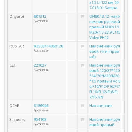
х1.5 L=122 мм 09
7.018-01 Sampa
Onyarbi
801312
ON80.13.12_нако
связано
нечник рулевой
правый M30x1.5
M20x1.5 23.9 L115
Volvo FH12
ROSTAR
R3503414060120
Наконечник рул
связано
евой тяги (прав
ый)
CEI
221027
Наконечник рул
связано
евой 120/87*120
*24/70*M30/M20
*1,5 правый Volv
o F10/F12/F16/F7/
FL10/FL12/FL6/FL
7/FS7/N
OCAP
0186946
Наконечник
связано
Emmerre
954108
Наконечник рул
связано
евой правый