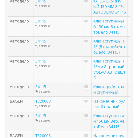
Автодело
34115
КЛЮЧ СТУПИЧН
связано
ЫЙ 150 ММ 8-ГР.
АВТОDЕЛО 34115
Автодело
34115
Ключ ступичны
связано
й 150 мм 8-гр. Ав
тоDело 34115
Автодело
34115
Ключ ступицы 1
связано
15 (8 граней) Авт
оDело (34115)
Автодело
34115
Ключ ступицы 1
связано
15мм 8-гранный
VOLVO АВТОДЕЛ
О
Автодело
34115
Ключ трубчаты
связано
й ступичный
BAGEN
T320008
Наконечник рул
связано
евой правый
Автодело
34115
Ключ ступичны
связано
й 150 мм 8-гр. Ав
тоDело 34115
BAGEN
T320008
Наконечник рул