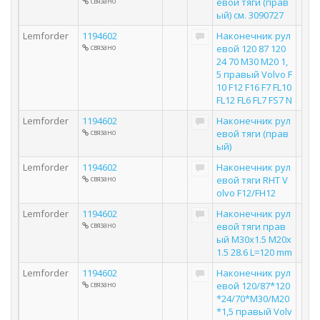
связано
евой тяги (прав
ый) см. 3090727
Lemforder
1194602
Наконечник рул
связано
евой 120 87 120
24 70 M30 M20 1,
5 правый Volvo F
10 F12 F16 F7 FL10
FL12 FL6 FL7 FS7 N
Lemforder
1194602
Наконечник рул
связано
евой тяги (прав
ый)
Lemforder
1194602
Наконечник рул
связано
евой тяги RHT V
olvo F12/FH12
Lemforder
1194602
Наконечник рул
связано
евой тяги прав
ый M30x1.5 M20x
1.5 28.6 L=120 mm
Lemforder
1194602
Наконечник рул
связано
евой 120/87*120
*24/70*M30/M20
*1,5 правый Volv