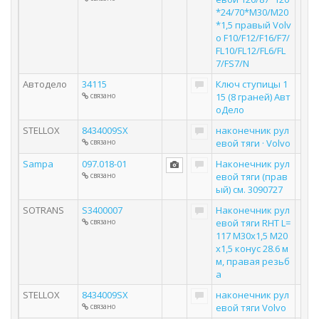
*24/70*M30/M20
*1,5 правый Volv
o F10/F12/F16/F7/
FL10/FL12/FL6/FL
7/FS7/N
Автодело
34115
Ключ ступицы 1
связано
15 (8 граней) Авт
оДело
STELLOX
8434009SX
наконечник рул
связано
евой тяги · Volvo
Sampa
097.018-01
Наконечник рул
связано
евой тяги (прав
ый) см. 3090727
SOTRANS
S3400007
Наконечник рул
связано
евой тяги RHT L=
117 M30x1,5 M20
x1,5 конус 28.6 м
м, правая резьб
а
STELLOX
8434009SX
наконечник рул
связано
евой тяги Volvo