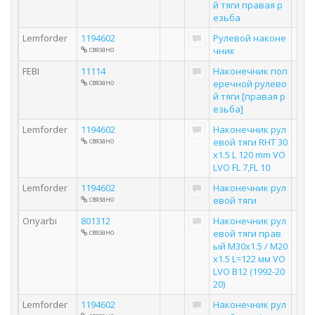
й тяги правая р
езьба
Lemforder
1194602
Рулевой наконе
связано
чник
FEBI
11114
Наконечник поп
связано
еречной рулево
й тяги [правая р
езьба]
Lemforder
1194602
Наконечник рул
связано
евой тяги RHT 30
x1.5 L 120 mm VO
LVO FL 7,FL 10
Lemforder
1194602
Наконечник рул
связано
евой тяги
Onyarbi
801312
Наконечник рул
связано
евой тяги прав
ый M30х1.5 / M20
х1.5 L=122 мм VO
LVO B12 (1992-20
20)
Lemforder
1194602
Наконечник рул