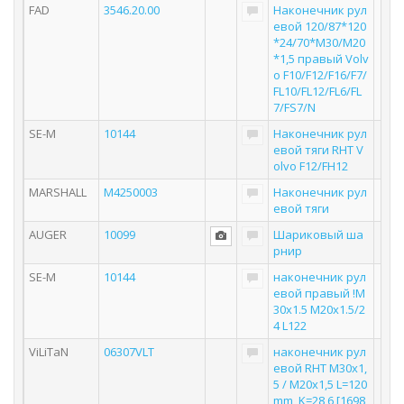
FAD
3546.20.00
Наконечник рул
евой 120/87*120
*24/70*M30/M20
*1,5 правый Volv
o F10/F12/F16/F7/
FL10/FL12/FL6/FL
7/FS7/N
SE-M
10144
Наконечник рул
евой тяги RHT V
olvo F12/FH12
MARSHALL
M4250003
Наконечник рул
евой тяги
AUGER
10099
Шариковый ша
рнир
SE-M
10144
наконечник рул
евой правый !M
30x1.5 M20x1.5/2
4 L122
ViLiTaN
06307VLT
наконечник рул
евой RHT М30х1,
5 / M20x1,5 L=120
mm, K=28,6 [1698