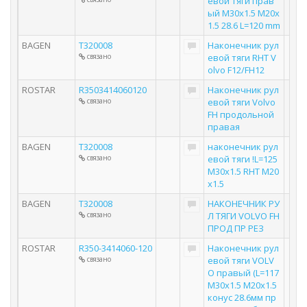
евой тяги прав
ый M30x1.5 M20x
1.5 28.6 L=120 mm
BAGEN
T320008
Наконечник рул
связано
евой тяги RHT V
olvo F12/FH12
ROSTAR
R3503414060120
Наконечник рул
связано
евой тяги Volvo
FH продольной
правая
BAGEN
T320008
наконечник рул
связано
евой тяги !L=125
M30x1.5 RHT M20
x1.5
BAGEN
T320008
НАКОНЕЧНИК РУ
связано
Л ТЯГИ VOLVO FH
ПРОД ПР РЕЗ
ROSTAR
R350-3414060-120
Наконечник рул
связано
евой тяги VOLV
O правый (L=117
M30x1.5 M20x1.5
конус 28.6мм пр