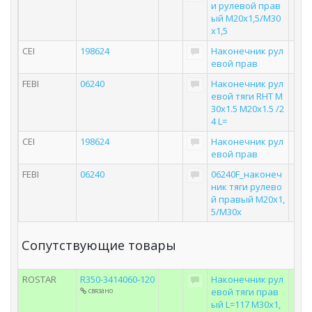
и рулевой прав
ый М20х1,5/М30
х1,5
CEI
198624
Наконечник рул
евой прав
FEBI
06240
Наконечник рул
евой тяги RHT M
30x1.5 M20x1.5 /2
4 L=
CEI
198624
Наконечник рул
евой прав
FEBI
06240
06240F_наконеч
ник тяги рулево
й правый М20х1,
5/М30х
Сопутствующие товары
ROSTAR
R350-3414060-120
Наконечник рул
связано
евой тяги прав
ый L=117 M30x1,