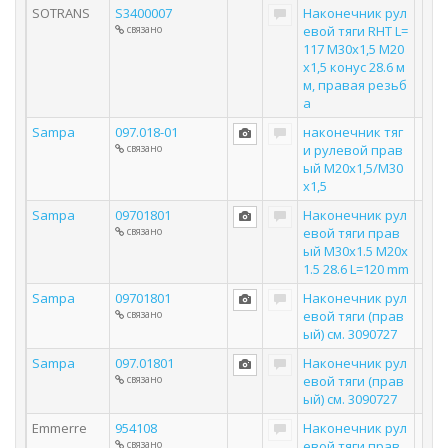
SOTRANS
S3400007
Наконечник рул
связано
евой тяги RHT L=
117 M30x1,5 M20
x1,5 конус 28.6 м
м, правая резьб
а
Sampa
097.018-01
наконечник тяг
связано
и рулевой прав
ый М20х1,5/М30
х1,5
Sampa
09701801
Наконечник рул
связано
евой тяги прав
ый M30x1.5 M20x
1.5 28.6 L=120 mm
Sampa
09701801
Наконечник рул
связано
евой тяги (прав
ый) см. 3090727
Sampa
097.01801
Наконечник рул
связано
евой тяги (прав
ый) см. 3090727
Emmerre
954108
Наконечник рул
связано
евой тяги прав