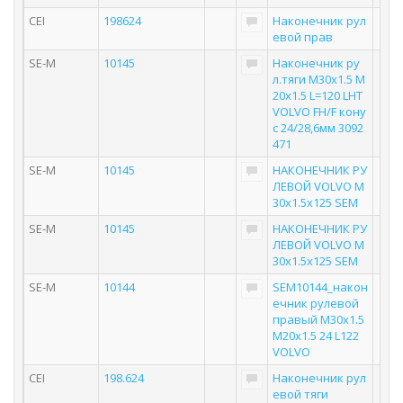
CEI
198624
Наконечник рул
евой прав
SE-M
10145
Наконечник ру
л.тяги M30x1.5 M
20x1.5 L=120 LHT
VOLVO FH/F кону
с 24/28,6мм 3092
471
SE-M
10145
НАКОНЕЧНИК РУ
ЛЕВОЙ VOLVO M
30x1.5x125 SEM
SE-M
10145
НАКОНЕЧНИК РУ
ЛЕВОЙ VOLVO M
30x1.5x125 SEM
SE-M
10144
SEM10144_након
ечник рулевой
правый M30x1.5
M20x1.5 24 L122
VOLVO
CEI
198.624
Наконечник рул
евой тяги