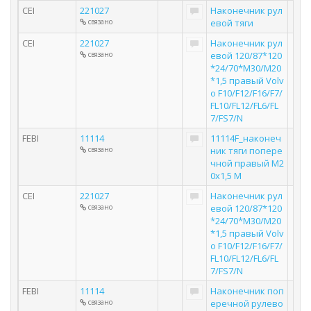
CEI
221027
Наконечник рул
связано
евой тяги
CEI
221027
Наконечник рул
связано
евой 120/87*120
*24/70*M30/M20
*1,5 правый Volv
o F10/F12/F16/F7/
FL10/FL12/FL6/FL
7/FS7/N
FEBI
11114
11114F_наконеч
связано
ник тяги попере
чной правый М2
0х1,5 М
CEI
221027
Наконечник рул
связано
евой 120/87*120
*24/70*M30/M20
*1,5 правый Volv
o F10/F12/F16/F7/
FL10/FL12/FL6/FL
7/FS7/N
FEBI
11114
Наконечник поп
связано
еречной рулево