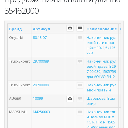
35462000
Бренд
Артикул
Наименование
Скл
Onyarbi
80.13.07
Наконечник рул
евой тяги (прав
ый) m30x1,5x125
x29
TruckExpert
29700089
Наконечник рул
евой правый 29
7 00 089, 1505759
для VOLVO FH12
TruckExpert
29700089
Наконечник рул
евой правый
AUGER
10099
Шариковый ша
рнир
MARSHALL
M4250003
Наконечник тяг
и Вольво M30 x
1,5 RHT о.н. 1505
759/правый (M4