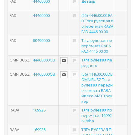
FAD
44460000
Деталь
FAD
44460000
(55) 4446.00.00 FA
D Тяга рулевая п
оперечная RABA
FAD 4446.00.00
FAD
80490000
Тяга рулевая по
перечная RABA
FAD 4446.00.00
OMNIBUSZ
44460000OB
Тяга рулевая пе
реднего
OMNIBUSZ
44460000OB
(56) 4446.00.00OB
OMNIBUSZ Тяга
рулевая передн
его моста RABA
Ивеко-АМТ Трак
кер
RABA
169926
Тяга рулевая по
перечная 16992
6 Raba
RABA
169926
ТЯГА РУЛЕВАЯ П