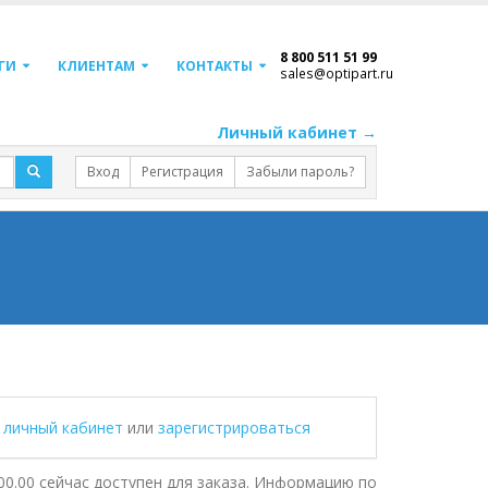
8 800 511 51 99
ГИ
КЛИЕНТАМ
КОНТАКТЫ
sales@optipart.ru
Личный кабинет →
Вход
Регистрация
Забыли пароль?
в личный кабинет
или
зарегистрироваться
00.00 сейчас доступен для заказа. Информацию по