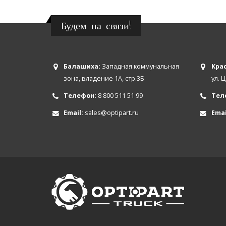
Будем на связи!
Балашиха:
Западная коммунальная
Крас
зона, владение 1А, стр.3Б
ул. 
Телефон:
8 800 511 51 99
Тел
Email:
sales@optipart.ru
Emai