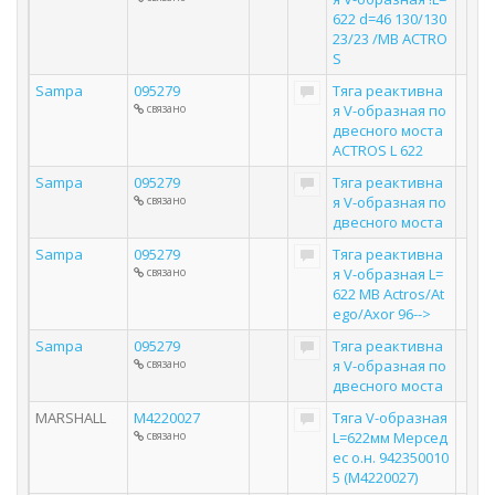
622 d=46 130/130
23/23 /MB ACTRO
S
Sampa
095279
Тяга реактивна
связано
я V-образная по
двесного моста
ACTROS L 622
Sampa
095279
Тяга реактивна
связано
я V-образная по
двесного моста
Sampa
095279
Тяга реактивна
связано
я V-образная L=
622 MB Actros/At
ego/Axor 96-->
Sampa
095279
Тяга реактивна
связано
я V-образная по
двесного моста
MARSHALL
M4220027
Тяга V-образная
связано
L=622мм Мерсед
ес о.н. 942350010
5 (M4220027)