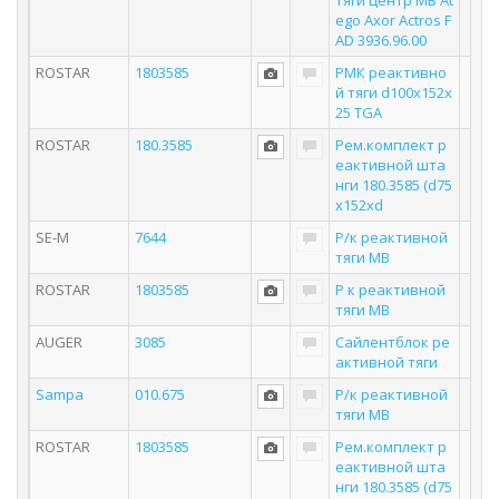
тяги центр MB At
ego Axor Actros F
AD 3936.96.00
ROSTAR
1803585
РМК реактивно
й тяги d100x152x
25 TGA
ROSTAR
180.3585
Рем.комплект р
еактивной шта
нги 180.3585 (d75
x152xd
SE-M
7644
Р/к реактивной
тяги MB
ROSTAR
1803585
Р к реактивной
тяги MB
AUGER
3085
Сайлентблок ре
активной тяги
Sampa
010.675
Р/к реактивной
тяги MB
ROSTAR
1803585
Рем.комплект р
еактивной шта
нги 180.3585 (d75