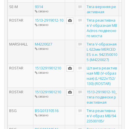
SE-M
9314
Тяга верхняя ре
связано
активная
ROSTAR
1513-2919012-10
Тяга реактивна
связано
я V-образная MB
Actros подвесно
го моста
MARSHALL
M4220027
Тяга V-образная
связано
L 622мм MERCED
ES о.н. 942350010
5 (M4220027)
ROSTAR
1513291901210
Штанга реактив
связано
ная MB (V-образ
ная) (L=622x152/
130) (ROSTAR)
ROSTAR
1513291901210
1513-2919012-10_
связано
тяга подвески р
еактивная
BSG
BSG01310516
Тяга реактивна
связано
я V-образ MB/94
23500105/