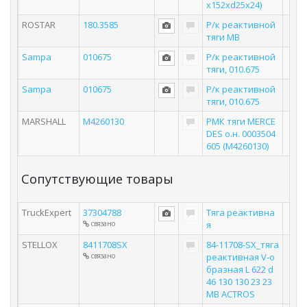
x152xd25x24)
ROSTAR
180.3585
Р/к реактивной
тяги MB
Sampa
010675
Р/к реактивной
тяги, 010.675
Sampa
010675
Р/к реактивной
тяги, 010.675
MARSHALL
M4260130
РМК тяги MERCE
DES о.н. 0003504
605 (M4260130)
Сопутствующие товары
TruckExpert
37304788
Тяга реактивна
связано
я
STELLOX
8411708SX
84-11708-SX_тяга
связано
реактивная V-о
бразная L 622 d
46 130 130 23 23
MB ACTROS