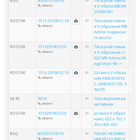
BSG
BSG01310516
Тяга реактивна
связано
я V-образ MB/94
23500105/
ROSTAR
1513-2919012-10
Тяга реактивна
связано
я V-образная MB
Actros подвесно
го моста
ROSTAR
1513291901210
Тяга реактивна
связано
я V-образная L=
622 MB Actros/At
ego/Axor 96-->
ROSTAR
1513-2919012-10
Штанга V-образ
связано
ная A942350010
5, A9423501105, A
94235
SE-M
9314
Тяга верхняя ре
связано
активная
ROSTAR
1513291901210
штанга V-образ
связано
ная L 622 x 152 1
30 x d25 d23
BSG
BSG01310516
РЫЧАГ НЕЗАВИС
связано
ИМОЙ ПОДВЕСК