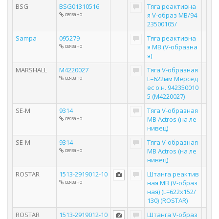
BSG
BSG01310516
Тяга реактивна
связано
я V-образ MB/94
23500105/
Sampa
095279
Тяга реактивна
связано
я MB (V-образна
я)
MARSHALL
M4220027
Тяга V-образная
связано
L=622мм Мерсед
ес о.н. 942350010
5 (M4220027)
SE-M
9314
Тяга V-образная
связано
MB Actros (на ле
нивец)
SE-M
9314
Тяга V-образная
связано
MB Actros (на ле
нивец)
ROSTAR
1513-2919012-10
Штанга реактив
связано
ная MB (V-образ
ная) (L=622x152/
130) (ROSTAR)
ROSTAR
1513-2919012-10
Штанга V-образ