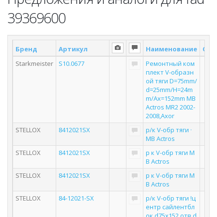
39369600
Бренд
Артикул
Наименование
Скл
Starkmeister
S10.0677
Ремонтный ком
плект V-образн
ой тяги D=75mm/
d=25mm/H=24m
m/Ax=152mm MB
Actros MR2 2002-
2008,Axor
STELLOX
8412021SX
р/к V-обр тяги ·
MB Actros
STELLOX
8412021SX
р к V-обр тяги M
B Actros
STELLOX
8412021SX
р к V-обр тяги M
B Actros
STELLOX
84-12021-SX
р/к V-обр тяги !ц
ентр сайлентбл
ок d75x152 отв d