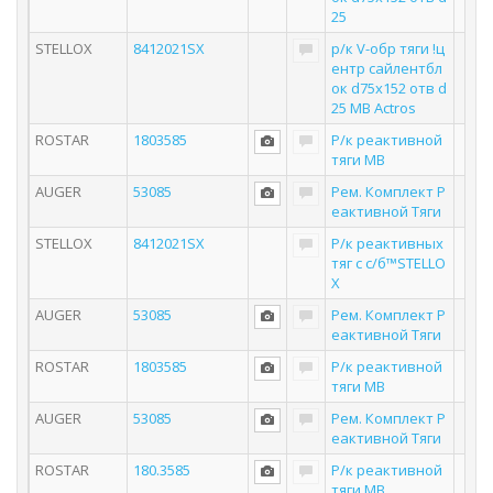
25
STELLOX
8412021SX
р/к V-обр тяги !ц
ентр сайлентбл
ок d75x152 отв d
25 MB Actros
ROSTAR
1803585
Р/к реактивной
тяги MB
AUGER
53085
Рем. Комплект Р
еактивной Тяги
STELLOX
8412021SX
Р/к реактивных
тяг с с/б™STELLO
X
AUGER
53085
Рем. Комплект Р
еактивной Тяги
ROSTAR
1803585
Р/к реактивной
тяги MB
AUGER
53085
Рем. Комплект Р
еактивной Тяги
ROSTAR
180.3585
Р/к реактивной
тяги MB