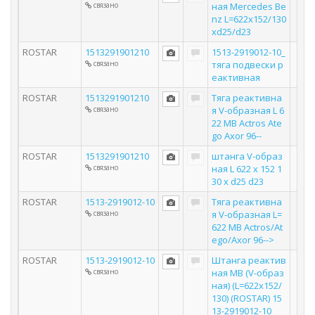
связано
ная Mercedes Be
nz L=622x152/130
xd25/d23
ROSTAR
1513291901210
1513-2919012-10_
связано
тяга подвески р
еактивная
ROSTAR
1513291901210
Тяга реактивна
связано
я V-образная L 6
22 MB Actros Ate
go Axor 96--
ROSTAR
1513291901210
штанга V-образ
связано
ная L 622 x 152 1
30 x d25 d23
ROSTAR
1513-2919012-10
Тяга реактивна
связано
я V-образная L=
622 MB Actros/At
ego/Axor 96-->
ROSTAR
1513-2919012-10
Штанга реактив
связано
ная MB (V-образ
ная) (L=622x152/
130) (ROSTAR) 15
13-2919012-10