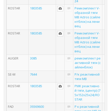
24
ROSTAR
1803585
Ремкомплект V-
образной тяги
MB Actros (сайле
нтблок) на лени
вец
ROSTAR
1803585
Ремкомплект V-
образной тяги
MB Actros (сайле
нтблок) на лени
вец
AUGER
3085
ремкомплект ре
активной тяги (с
айленблок)
SE-M
7644
Р/к реактивной
тяги MB
ROSTAR
1803585
РМК реактивно
й тяги, (центр) (7
5x152x25x24) RO
STAR
FAD
39369600
Р к реактивной