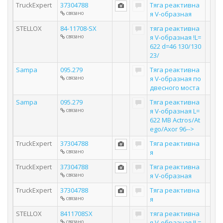
TruckExpert
37304788
Тяга реактивна
связано
я V-образная
STELLOX
84-11708-SX
тяга реактивна
связано
я V-образная !L=
622 d=46 130/130
23/
Sampa
095.279
Тяга реактивна
связано
я V-образная по
двесного моста
Sampa
095.279
Тяга реактивна
связано
я V-образная L=
622 MB Actros/At
ego/Axor 96-->
TruckExpert
37304788
Тяга реактивна
связано
я
TruckExpert
37304788
Тяга реактивна
связано
я V-образная
TruckExpert
37304788
Тяга реактивна
связано
я
STELLOX
8411708SX
тяга реактивна
связано
я V-образная !L=