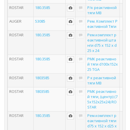
ROSTAR
180.3585
Р/к реактивной
тяги MB
AUGER
53085
Рем. Комплект Р
еактивной Тяги
ROSTAR
180.3585
Рем.комплект р
еактивной шта
нги d75 x 152 x d
25 x 24
ROSTAR
180.3585
РМК реактивно
й тяги d100x152x
25 TGA
ROSTAR
1803585
Р к реактивной
тяги MB
ROSTAR
1803585
РМК реактивно
й тяги, (центр) (7
5x152x25x24) RO
STAR
ROSTAR
180.3585
Рем.комплект р
еактивной тяги
d75 x 152 x d25 x