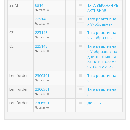
SE-M
9314
ТЯГА ВЕРХНЯЯ РЕ
связано
АКТИВНАЯ
CEI
225148
Тяга реактивна
связано
я V- образная
CEI
225148
Тяга реактивна
связано
я V- образная
CEI
225148
Тяга реактивна
связано
я V-образная по
двесного моста
ACTROS L 622 x 1
52 130 x d25 d23
Lemforder
2306501
Тяга реактивна
связано
я
Lemforder
2306501
Тяга реактивна
связано
я
Lemforder
2306501
Деталь
связано