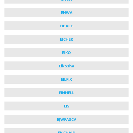
EHWA
EIBACH
EICHER
EIKO
Eikosha
EILFIX
EINHELL
EIS
EJWFASCV
EK CHAIN