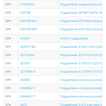
EPK
577076АУ
Подшипник заднего моста У
EPK
592708
Подшипник 40*80*18 EPK 5927
EPK
59270876V1
Подшипник КПП МАЗ вала вт
EPK
59270876М1
Подшипник КПП МАЗ вала вт
EPK
6101E1
6101E1 подшипник
EPK
62007118А
Подшипник 6-2007118 А (32018) 
EPK
627310НА
Подшипник 6-27310 НА (31310) '
EPK
627613
Подшипник 6-27613 А (32313) ''
EPK
627709К1У
Подшипник 6-27709 К1У (31309) 
EPK
636905
Подшипник колонки рулевой 
EPK
636906C17
Подшипник колонки рулевой
EPK
636906С17
Подшипник колонки рулевой
EPK
6413
Подшипник 6-413 картера зад