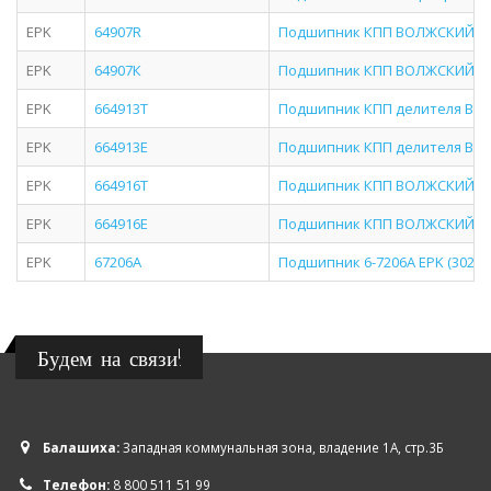
EPK
64907R
Подшипник КПП ВОЛЖСКИЙ С
EPK
64907К
Подшипник КПП ВОЛЖСКИЙ С
EPK
664913T
Подшипник КПП делителя ВО
EPK
664913Е
Подшипник КПП делителя ВО
EPK
664916T
Подшипник КПП ВОЛЖСКИЙ С
EPK
664916Е
Подшипник КПП ВОЛЖСКИЙ С
EPK
67206A
Подшипник 6-7206A EPK (30206
Будем на связи!
Балашиха:
Западная коммунальная зона, владение 1А, стр.3Б
Телефон:
8 800 511 51 99