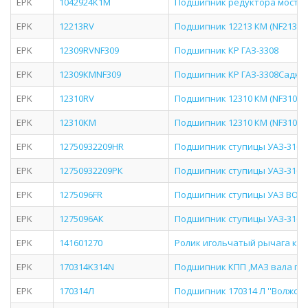
EPK
1042924К1М
Подшипник редуктора моста 
EPK
12213RV
Подшипник 12213 КМ (NF213) В
EPK
12309RVNF309
Подшипник КР ГАЗ-3308
EPK
12309КМNF309
Подшипник КР ГАЗ-3308Садко
EPK
12310RV
Подшипник 12310 КМ (NF310) В
EPK
12310КМ
Подшипник 12310 КМ (NF310) ''
EPK
12750932209HR
Подшипник ступицы УАЗ-3160
EPK
12750932209РК
Подшипник ступицы УАЗ-3160
EPK
1275096FR
Подшипник ступицы УАЗ ВОЛ
EPK
1275096АК
Подшипник ступицы УАЗ-3160
EPK
141601270
Ролик игольчатый рычага кор
EPK
170314K314N
Подшипник КПП ,МАЗ вала п
EPK
170314Л
Подшипник 170314 Л ''Волжский