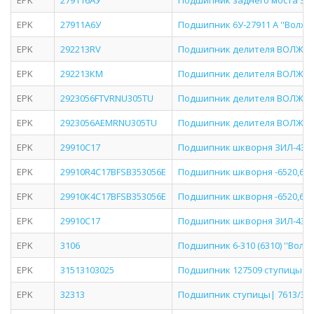
EPK
279116АУ
Подшипник заднего моста ЗИ
EPK
27911А6У
Подшипник 6У-27911 А ''Волжск
EPK
292213RV
Подшипник делителя ВОЛЖС
EPK
292213КМ
Подшипник делителя ВОЛЖС
EPK
2923056FTVRNU305TU
Подшипник делителя ВОЛЖС
EPK
2923056АЕМRNU305TU
Подшипник делителя ВОЛЖС
EPK
29910C17
Подшипник шкворня ЗИЛ-4331
EPK
29910R4C17BFSB353056E
Подшипник шкворня -6520,64
EPK
29910К4С17BFSB353056E
Подшипник шкворня -6520,64
EPK
29910С17
Подшипник шкворня ЗИЛ-4331
EPK
3106
Подшипник 6-310 (6310) ''Волжс
EPK
31513103025
Подшипник 127509 ступицы УА
EPK
32313
Подшипник ступицы| 7613/3231