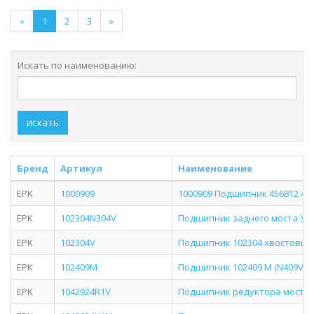
«
1
2
3
»
Искать по наименованию:
искать
Бренд
Артикул
Наименование
EPK
1000909
1000909 Подшипник 456812 4Г
EPK
102304N304V
Подшипник заднего моста У
EPK
102304V
Подшипник 102304 хвостовика
EPK
102409М
Подшипник 102409 М (N409V) ''
EPK
1042924R1V
Подшипник редуктора моста 