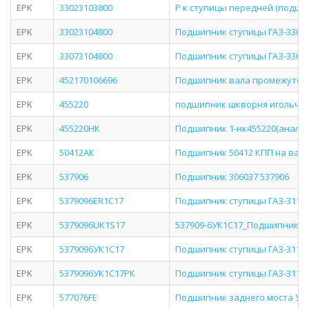
EPK
33023103800
Р к ступицы передней (подш 
EPK
33023104800
Подшипник ступицы ГАЗ-3302
EPK
33073104800
Подшипник ступицы ГАЗ-3307
EPK
452170106696
Подшипник вала промежуточног
EPK
455220
подшипник шкворня игольчаты
EPK
455220НК
Подшипник 1-нк455220(аналог f
EPK
50412АК
Подшипник 50412 КПП на вал 
EPK
537906
Подшипник 306037 537906
EPK
5379096ER1C17
Подшипник ступицы ГАЗ-3111
EPK
5379096UK1S17
537909-6УК1С17_Подшипник ст
EPK
5379096УК1С17
Подшипник ступицы ГАЗ-3111
EPK
5379096УК1С17РК
Подшипник ступицы ГАЗ-3111
EPK
577076FE
Подшипник заднего моста У