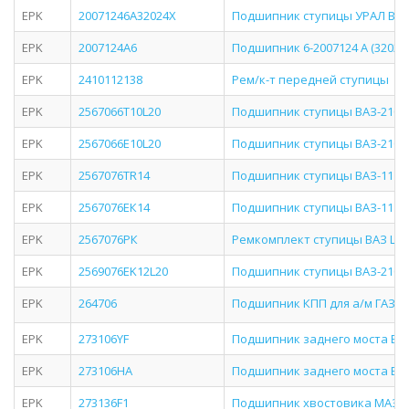
EPK
20071246А32024Х
Подшипник ступицы УРАЛ ВО
EPK
2007124А6
Подшипник 6-2007124 А (32024) 
EPK
2410112138
Рем/к-т передней ступицы
EPK
2567066T10L20
Подшипник ступицы ВАЗ-2108
EPK
2567066Е10L20
Подшипник ступицы ВАЗ-2108
EPK
2567076TR14
Подшипник ступицы ВАЗ-1118
EPK
2567076ЕК14
Подшипник ступицы ВАЗ-1118
EPK
2567076РК
Ремкомплект ступицы ВАЗ LAD
EPK
2569076EK12L20
Подшипник ступицы ВАЗ-2108
EPK
264706
Подшипник КПП для а/м ГАЗ-43
EPK
273106YF
Подшипник заднего моста В
EPK
273106НА
Подшипник заднего моста В
EPK
273136F1
Подшипник хвостовика МАЗ 