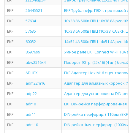
EKF
222546ip54
Замок треугольник 22-25/46 IP54 EK
EKF
26445521
EKF Труба гофр. ПВХ с протяжкой d20 м
EKF
57634
10x38 8A 500в ПВЦ 10х38 8А pvc-10x38
EKF
57635
10x38 6A 500в ПВЦ (10х38) 6А EKF. шт
EKF
60052
14x51 4A 500в ПВЦ 14х51 4А pvc-14x51
EKF
8697699
Умное реле EKF Connect Wi-FI 10А ss-
EKF
abw2516x4
Поворот 90 гр. (25х16) (4 шт) белый E
EKF
ADHEX
EKF Адаптер Hex M16 с центровочны
EKF
adm22m16
Адаптер для алмазных коронок (M22
EKF
adp22
Адаптер для установки на DIN-рейк
EKF
adr10
EKF DIN-рейка перфорированная 1000
EKF
adr11
DIN-рейка перфорир. ( 110мм.) EKF 
EKF
adr110
DIN-рейка 1мм. перфорир. (1000мм.)