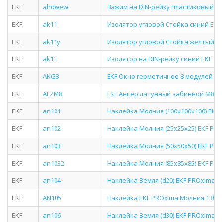
EKF
ahdwew
Зажим на DIN-рейку пластиковый 1 
EKF
ak11
Изолятор угловой Стойка синий EKF
EKF
ak11y
Изолятор угловой Стойка желтый E
EKF
ak13
Изолятор на DIN-рейку синий EKF
EKF
AKG8
EKF Окно герметичное 8 модулей IP6
EKF
ALZM8
EKF Анкер латунный забивной М8 (10
EKF
an101
Наклейка Молния (100х100х100) EKF
EKF
an102
Наклейка Молния (25х25х25) EKF PR
EKF
an103
Наклейка Молния (50х50х50) EKF PR
EKF
an1032
Наклейка Молния (85х85х85) EKF PR
EKF
an104
Наклейка Земля (d20) EKF PROxima
EKF
AN105
Наклейка EKF PROxima Молния 130 13
EKF
an106
Наклейка Земля (d30) EKF PROxima