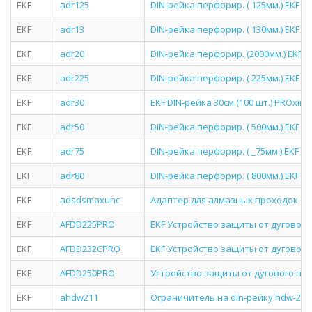
EKF
adr125
DIN-рейка перфорир. ( 125мм.) EKF P
EKF
adr13
DIN-рейка перфорир. ( 130мм.) EKF 
EKF
adr20
DIN-рейка перфорир. (2000мм.) EKF 
EKF
adr225
DIN-рейка перфорир. ( 225мм.) EKF 
EKF
adr30
EKF DIN-рейка 30см (100 шт.) PROxima
EKF
adr50
DIN-рейка перфорир. ( 500мм.) EKF 
EKF
adr75
DIN-рейка перфорир. ( _75мм.) EKF P
EKF
adr80
DIN-рейка перфорир. ( 800мм.) EKF 
EKF
adsdsmaxunc
Адаптер для алмазных проходок (SDS
EKF
AFDD225PRO
EKF Устройство защиты от дугового 
EKF
AFDD232CPRO
EKF Устройство защиты от дугового 
EKF
AFDD250PRO
Устройство защиты от дугового пробо
EKF
ahdw211
Ограничитель на din-рейку hdw-2-11