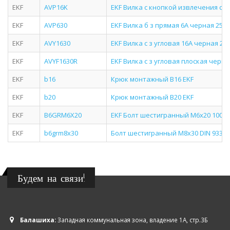
EKF
AVP16K
EKF Вилка с кнопкой извлечения с з 
EKF
AVP630
EKF Вилка б з прямая 6А черная 250
EKF
AVY1630
EKF Вилка c з угловая 16А черная 250
EKF
AVYF1630R
EKF Вилка c з угловая плоская черна
EKF
b16
Крюк монтажный B16 EKF
EKF
b20
Крюк монтажный B20 EKF
EKF
B6GRM6X20
EKF Болт шестигранный М6х20 100 ш
EKF
b6grm8x30
Болт шестигранный М8х30 DIN 933 E
Будем на связи!
Балашиха:
Западная коммунальная зона, владение 1А, стр.3Б