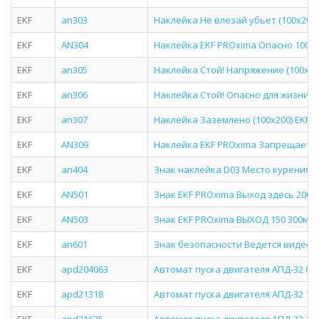
EKF
an303
Наклейка Не влезай убьет (100х200)
EKF
AN304
Наклейка EKF PROxima Опасно 100 2
EKF
an305
Наклейка Стой! Напряжение (100х20
EKF
an306
Наклейка Стой! Опасно для жизни (1
EKF
an307
Наклейка Заземлено (100х200) EKF 
EKF
AN309
Наклейка EKF PROxima Запрещается 
EKF
an404
Знак наклейка D03 Место курения (2
EKF
AN501
Знак EKF PROxima Выход здесь 200 2
EKF
AN503
Знак EKF PROxima ВЫХОД 150 300мм 
EKF
an601
Знак безопасности Ведется видеон
EKF
apd204063
Автомат пуска двигателя АПД-32 0,4-
EKF
apd21318
Автомат пуска двигателя АПД-32 13-