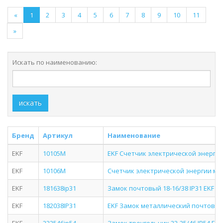
«
1
2
3
4
5
6
7
8
9
10
11
»
Искать по наименованию:
искать
Бренд
Артикул
Наименование
EKF
10105M
EKF Счетчик электрической энергии
EKF
10106M
Счетчик электрической энергии мо
EKF
181638ip31
Замок почтовый 18-16/38 IP31 EKF P
EKF
182038IP31
EKF Замок металлический почтовый 18