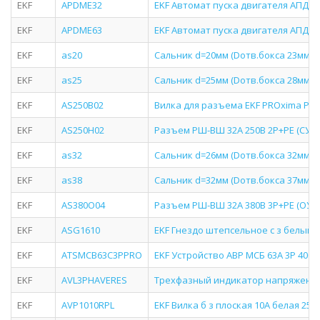
EKF
APDME32
EKF Автомат пуска двигателя АПД-32
EKF
APDME63
EKF Автомат пуска двигателя АПД-32 
EKF
as20
Сальник d=20мм (Dотв.бокса 23мм) E
EKF
as25
Сальник d=25мм (Dотв.бокса 28мм) E
EKF
AS250B02
Вилка для разъема EKF PROxima РШ-
EKF
AS250H02
Разъем РШ-ВШ 32А 250В 2P+PE (СУ) 
EKF
as32
Сальник d=26мм (Dотв.бокса 32мм) E
EKF
as38
Сальник d=32мм (Dотв.бокса 37мм) E
EKF
AS380O04
Разъем РШ-ВШ 32А 380В 3P+PE (ОУ)
EKF
ASG1610
EKF Гнездо штепсельное с з белый 1
EKF
ATSMCB63C3PPRO
EKF Устройство АВР МСБ 63А 3Р 400В
EKF
AVL3PHAVERES
Трехфазный индикатор напряжения a
EKF
AVP1010RPL
EKF Вилка б з плоская 10А белая 250