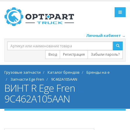
Личный кабинет →
Вход
Регистрация
Забыли пароль?
Грузовые запчасти
Каталог брендов
Бренды на e
Запчасти Ege Fren
9C462A105AAN
ВИНТ R Ege Fren
9C462A105AAN