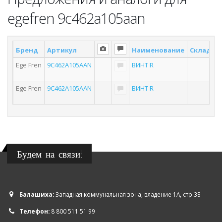
egefren 9c462a105aan
Бренд
Артикул
Наименование
Склад *
Ege Fren
9C462A105AAN
ВИНТ R
Ege Fren
9C462A105AAN
ВИНТ R
Будем на связи!
Балашиха:
Западная коммунальная зона, владение 1А, стр.3Б
Телефон:
8 800 511 51 99