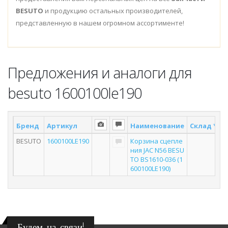
BESUTO
и продукцию остальных производителей,
представленную в нашем огромном ассортименте!
Предложения и аналоги для
besuto 1600100le190
Бренд
Артикул
Наименование
Склад *
П
BESUTO
1600100LE190
Корзина сцепле
ния JAC N56 BESU
TO BS1610-036 (1
600100LE190)
Будем на связи!