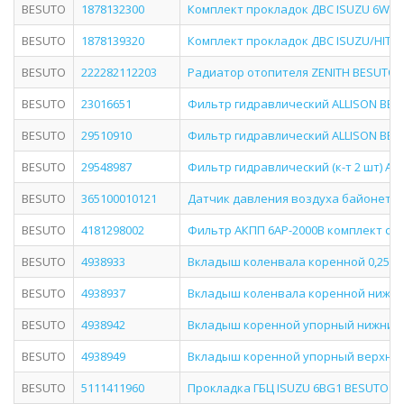
BESUTO
1878132300
Комплект прокладок ДВС ISUZU 6WF1 
BESUTO
1878139320
Комплект прокладок ДВС ISUZU/HITAC
BESUTO
222282112203
Радиатор отопителя ZENITH BESUTO BS
BESUTO
23016651
Фильтр гидравлический ALLISON BESU
BESUTO
29510910
Фильтр гидравлический ALLISON BESU
BESUTO
29548987
Фильтр гидравлический (к-т 2 шт) АК
BESUTO
365100010121
Датчик давления воздуха байонет BE
BESUTO
4181298002
Фильтр АКПП 6AP-2000B комплект с у
BESUTO
4938933
Вкладыш коленвала коренной 0,25 в
BESUTO
4938937
Вкладыш коленвала коренной нижний
BESUTO
4938942
Вкладыш коренной упорный нижний! 
BESUTO
4938949
Вкладыш коренной упорный верхний 
BESUTO
5111411960
Прокладка ГБЦ ISUZU 6BG1 BESUTO BS1