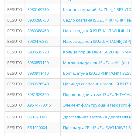
BESUTO
8980169730
Клапан впускной ISUZU 4JJ1 BESUTO BS
BESUTO
8980288750
Седло клапана ISUZU 4HK1/6HK1 выпу
BESUTO
8980388450
Насос водяной ISUZU/HITACHI 4HK1 BE
BESUTO
8980476882
Насос водяной ISUZU/HITACHI/JCB 4JJ1
BESUTO
8980535790
Кольца поршневые ISUZU 4JJ1 NMR85/
BESUTO
8980853120
Маслоохладитель ISUZU 4HK1 (в сборе
BESUTO
8980911410
Болт шатуна ISUZU 4HK1/6HK1 BESUTO 
BESUTO
8980976940
Цилиндр сцепления главный ISUZU NQ
BESUTO
8981929260
Поршень двигателя ISUZU/HITACHI/JCB 
BESUTO
A9574770015
Элемент фильтрующий газового фил
BESUTO
BS1020001
Дроссельная заслонка двигателя MER
BESUTO
BS1020004
Прокладка ГБЦ ISUZU 6WG1/6WF1 BESU