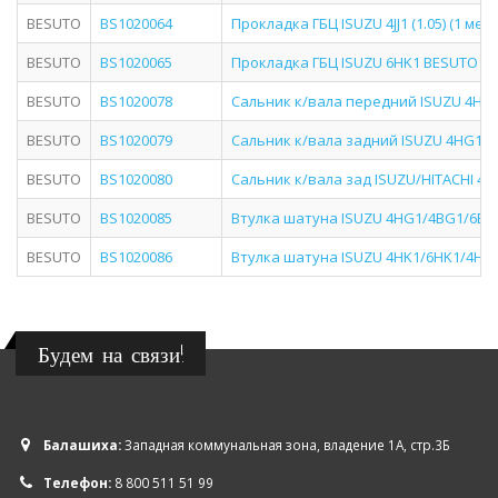
BESUTO
BS1020064
Прокладка ГБЦ ISUZU 4JJ1 (1.05) (1 ме
BESUTO
BS1020065
Прокладка ГБЦ ISUZU 6HK1 BESUTO BS1
BESUTO
BS1020078
Сальник к/вала передний ISUZU 4HV1
BESUTO
BS1020079
Сальник к/вала задний ISUZU 4НG1/4
BESUTO
BS1020080
Сальник к/вала зад ISUZU/HITACHI 4H
BESUTO
BS1020085
Втулка шатуна ISUZU 4HG1/4BG1/6BG1
BESUTO
BS1020086
Втулка шатуна ISUZU 4HK1/6HK1/4HE1/
Будем на связи!
Балашиха:
Западная коммунальная зона, владение 1А, стр.3Б
Телефон:
8 800 511 51 99