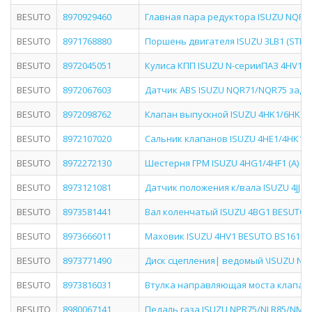
BESUTO
8970929460
Главная пара редуктора ISUZU NQR71/
BESUTO
8971768880
Поршень двигателя ISUZU 3LB1 (STD) 
BESUTO
8972045051
Кулиса КПП ISUZU N-серииПАЗ 4HV1 BE
BESUTO
8972067603
Датчик АВS ISUZU NQR71/NQR75 задни
BESUTO
8972098762
Клапан выпускной ISUZU 4HK1/6HK1 B
BESUTO
8972107020
Сальник клапанов ISUZU 4HЕ1/4НК1/6
BESUTO
8972272130
Шестерня ГРМ ISUZU 4HG1/4HF1 (A) 70
BESUTO
8973121081
Датчик положения к/вала ISUZU 4JJ1 
BESUTO
8973581441
Вал коленчатый ISUZU 4BG1 BESUTO BS
BESUTO
8973666011
Маховик ISUZU 4HV1 BESUTO BS1610-02
BESUTO
8973771490
Диск сцепления| ведомый \ISUZU NQ
BESUTO
8973816031
Втулка направляющая моста клапанов
BESUTO
8980067141
Педаль газа ISUZU NPR75/NLR85/NMR8