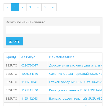
«
1
2
3
4
5
»
Искать по наименованию:
искать
Бренд
Артикул
Наименование
BESUTO
0280750017
Дроссельная заслонка двигателя MER
BESUTO
1096254380
Сальник к/вала передний ISUZU 4BG1
BESUTO
1111290641
Стакан форсунки ISUZU 6WF1/6WG1 BE
BESUTO
1121211440
Кольца поршневые ISUZU 6WF1/6WG1 
BESUTO
1125112013
Вал распределительный ISUZU 6SD1 B