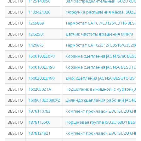
BESUTO
1125140050
Вал распределительный ISUZU 6BG1 B
BESUTO
1133421320
Форсунка распыления масла ISUZU 4B
BESUTO
1265869
Термостат CAT C7/C3126/C3116 BESUTO
BESUTO
12G2501
Датчик частоты вращения MHRM
BESUTO
1429675
Термостат CAT G3512/G3516/G3520C/G
BESUTO
1600100LE070
Корзина сцепления JAC N75/80 BESUTO
BESUTO
1600100LE190
Корзина сцепления JAC N56 BESUTO BS
BESUTO
1600200LE190
Диск сцепления JAC N56 BESUTO BS1610
BESUTO
1602050Z1A
Подшипник выжимной (с муфтой) JAC 
BESUTO
1609010LD080XZ
Цилиндр сцепления рабочий JAC N56 
BESUTO
1878110783
Комплект прокладок ДВС ISUZU 6HH1 
BESUTO
1878115500
Поршневая группа ISUZU 6BD1 BESUTO
BESUTO
1878121821
Комплект прокладок ДВС ISUZU 6HE1 