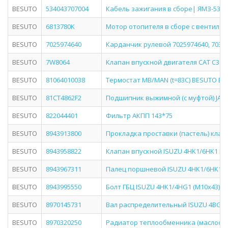
BESUTO
534043707004
Кабель зажигания в сборе| ЯМЗ-534/5
BESUTO
6813780K
Мотор отопителя в сборе с вентилято
BESUTO
7025974640
Карданчик рулевой 7025974640, 70359
BESUTO
7W8064
Клапан впускной двигателя CAT С3116
BESUTO
81064010038
Термостат MB/MAN (t=83C) BESUTO BS13
BESUTO
81CT4862F2
Подшипник выжимной (с муфтой) JAC N
BESUTO
822044401
Фильтр АКПП 143*75
BESUTO
8943913800
Прокладка проставки (пастель) клап
BESUTO
8943958822
Клапан впускной ISUZU 4HK1/6HK1 BES
BESUTO
8943967311
Палец поршневой ISUZU 4HK1/6HK1 BE
BESUTO
8943995550
Болт ГБЦ ISUZU 4HK1/4HG1 (М10х43) B
BESUTO
8970145731
Вал распределительный ISUZU 4BG1 B
BESUTO
8970320250
Радиатор теплообменника (маслоохла