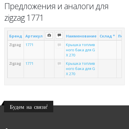
Предложения и аналоги для
zigzag 1771
Бренд
Артикул
Наименование
Склад *
Поста
Zigzag
1771
Крышка топлив
1
ного бака для G
X 270
Zigzag
1771
Крышка топлив
3
ного бака для G
X 270
Будем на связи!