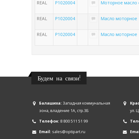
REAL
P1020004
Моторное масло 
REAL
P1020004
Масло моторное
REAL
P1020004
Масло моторное
Будем на связи!
Балашиха:
Западная коммунальная
Крас
зона, владение 1А, стр.3Б
ул. 
Телефон:
8 800 511 51 99
Тел
Email:
sales@optipart.ru
Emai