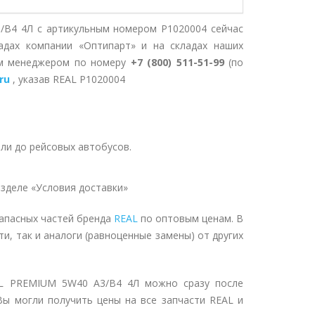
B4 4Л с артикульным номером P1020004 сейчас
адах компании «Оптипарт» и на складах наших
им менеджером по номеру
+7 (800) 511-51-99
(по
ru
, указав REAL P1020004
ли до рейсовых автобусов.
зделе «Условия доставки»
апасных частей бренда
REAL
по оптовым ценам. В
и, так и аналоги (равноценные замены) от других
AL PREMIUM 5W40 A3/B4 4Л можно сразу после
Вы могли получить цены на все запчасти REAL и