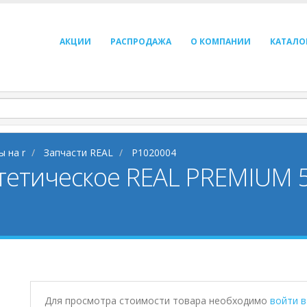
АКЦИИ
РАСПРОДАЖА
О КОМПАНИИ
КАТАЛО
ы на r
Запчасти REAL
P1020004
тетическое REAL PREMIUM 
Для просмотра стоимости товара необходимо
войти 