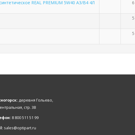
синтетическое REAL PREMIUM 5W40 A3/B4 4Л
6
5
5
ногорск:
деревня Гольево,
Центральная, стр. 3В
ефон:
8 800 511 51 99
l:
sales@optipart.ru