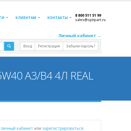
8 800 511 51 99
ГИ
КЛИЕНТАМ
КОНТАКТЫ
sales@optipart.ru
Личный кабинет →
Вход
Регистрация
Забыли пароль?
5W40 A3/B4 4Л REAL
в личный кабинет
или
зарегистрироваться