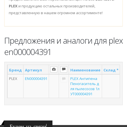
PLEX
и продукцию остальных производителей,
представленную в нашем огромном ассортименте!
Предложения и аналоги для plex
en000004391
Бренд
Артикул
Наименование
Склад *
По
PLEX
EN000004391
PLEX Антипена
Пеногаситель д
ля пылесосов 1л
УТ000004391
Будем на связи!