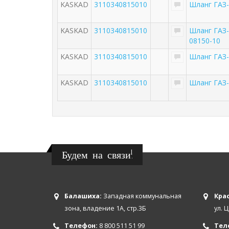
KASKAD
3110340815010
Шланг ГАЗ
KASKAD
3110340815010
Шланг ГАЗ-
08150-10
KASKAD
3110340815010
Шланг ГАЗ
KASKAD
3110340815010
Шланг ГАЗ
Будем на связи!
Балашиха:
Западная коммунальная
Крас
зона, владение 1А, стр.3Б
ул. 
Телефон:
8 800 511 51 99
Тел