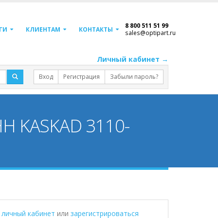
8 800 511 51 99
ГИ
КЛИЕНТАМ
КОНТАКТЫ
sales@optipart.ru
Личный кабинет →
Вход
Регистрация
Забыли пароль?
НН KASKAD 3110-
в личный кабинет
или
зарегистрироваться