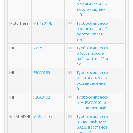
р оригинальный
восстановленн
ый
Motorherz
MTI1201RB
Турбокомпрессо
р оригинальный
восстановленн
ый
IHI
VV15
Турбокомпрессо
р (ориг. восста
н.) Гарантия 12 м
ес.
IHI
F30A02891
Турбокомпрессо
р IHI F30A02891 в
осстановленны
й
IHI
F30A0102
Турбокомпрессо
р IHI F30A0102 во
сстановленный
MITSUBISHI
MN960206
Турбокомпрессо
р Mitsubishi MN9
60206 восстанов
ленный