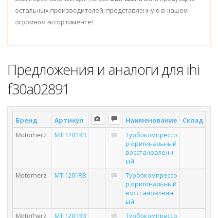
остальных производителей, представленную в нашем
огромном ассортименте!
Предложения и аналоги для ihi
f30a02891
Бренд
Артикул
Наименование
Склад *
П
Motorherz
MTI1201RB
Турбокомпрессо
р оригинальный
восстановленн
ый
Motorherz
MTI1201RB
Турбокомпрессо
р оригинальный
восстановленн
ый
Motorherz
MTI1201RB
Турбокомпрессо