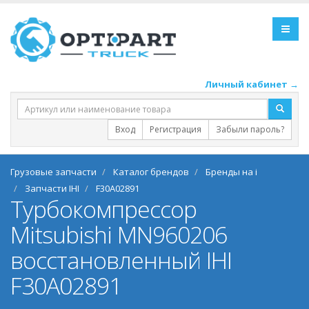
Личный кабинет →
Вход
Регистрация
Забыли пароль?
Грузовые запчасти
Каталог брендов
Бренды на i
Запчасти IHI
F30A02891
Турбокомпрессор
Mitsubishi MN960206
восстановленный IHI
F30A02891