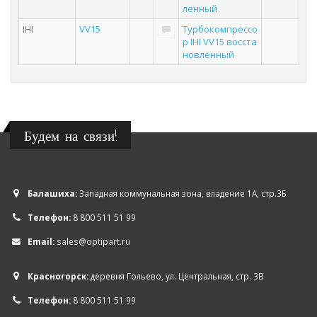
ленный
IHI
VV15
Турбокомпрессо
р IHI VV15 восста
новленный
Будем на связи!
Балашиха:
Западная коммунальная зона, владение 1А, стр.3Б
Телефон:
8 800 511 51 99
Email:
sales@optipart.ru
Красногорск:
деревня Гольево, ул. Центральная, стр. 3В
Телефон:
8 800 511 51 99