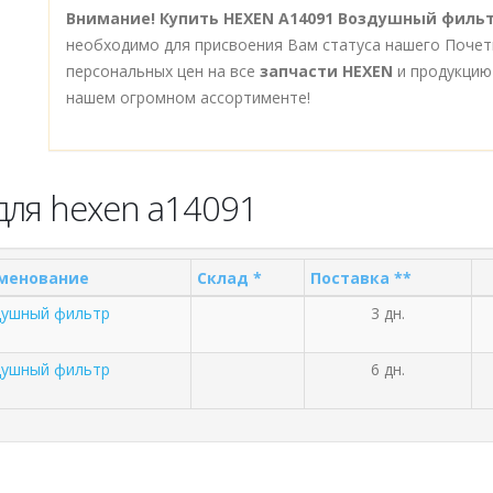
Внимание!
Купить HEXEN A14091 Воздушный филь
необходимо для присвоения Вам статуса нашего Почет
персональных цен на все
запчасти HEXEN
и продукцию
нашем огромном ассортименте!
для hexen a14091
менование
Склад *
Поставка **
душный фильтр
3 дн.
душный фильтр
6 дн.