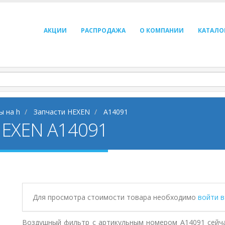
АКЦИИ
РАСПРОДАЖА
О КОМПАНИИ
КАТАЛО
ы на h
Запчасти HEXEN
A14091
HEXEN A14091
Для просмотра стоимости товара необходимо
войти 
Воздушный фильтр с артикульным номером A14091 сейча