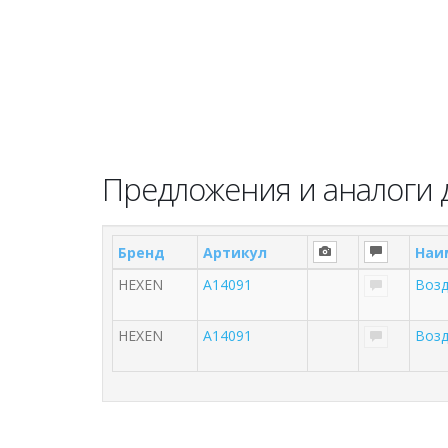
Предложения и аналоги 
Бренд
Артикул
Наи
HEXEN
A14091
Воз
HEXEN
A14091
Воз