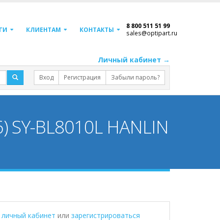
8 800 511 51 99
ГИ
КЛИЕНТАМ
КОНТАКТЫ
sales@optipart.ru
Личный кабинет →
Вход
Регистрация
Забыли пароль?
6) SY-BL8010L HANLIN
в личный кабинет
или
зарегистрироваться