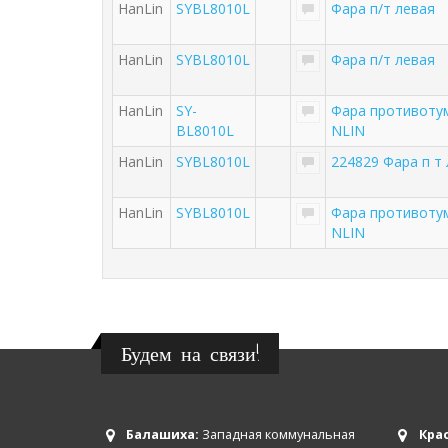
HanLin
SYBL8010L
Фара п/т левая
HanLin
SYBL8010L
Фара п/т левая
HanLin
SY-
Фара противотум
BL8010L
NLIN
HanLin
SYBL8010L
224829 Фара п т
HanLin
SYBL8010L
Фара противотум
NLIN
Будем на связи!
Балашиха:
Западная коммунальная
Крас