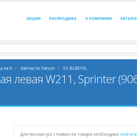
АКЦИИ
РАСПРОДАЖА
О КОМПАНИИ
КАТАЛО
ы на h
Запчасти HanLin
SY-BL8010L
я левая W211, Sprinter (90
Для просмотра стоимости товара необходимо
войти 