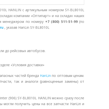
L8010L HANLIN с артикульным номером SY-BL8010L
складах компании «Оптипарт» и на складах наших
им менеджером по номеру
+7 (800) 511-51-99
(по
ru
, указав HanLin SY-BL8010L
ли до рейсовых автобусов.
зделе «Условия доставки»
запасных частей бренда
HanLin
по оптовым ценам.
пчасти, так и аналоги (равноценные замены) от
inter (906) SY-BL8010L HANLIN можно сразу после
ы могли получить цены на все запчасти HanLin и