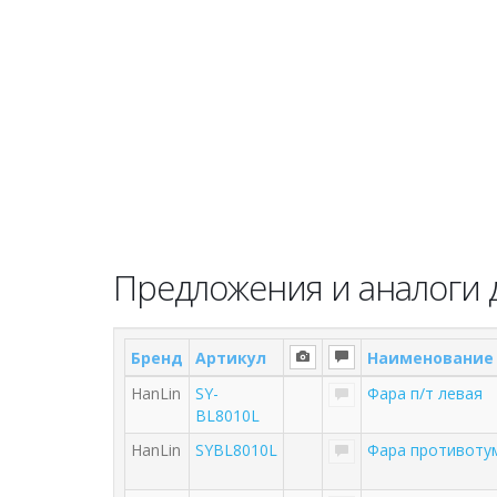
Предложения и аналоги дл
Бренд
Артикул
Наименование
HanLin
SY-
Фара п/т левая
BL8010L
HanLin
SYBL8010L
Фара противотума