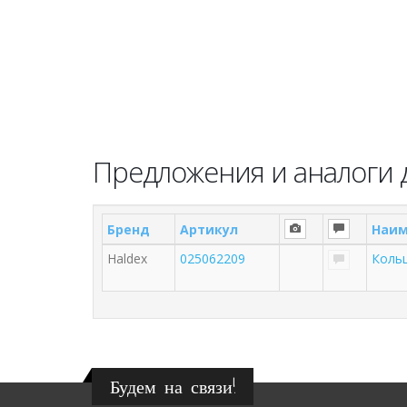
Предложения и аналоги 
Бренд
Артикул
Наим
Haldex
025062209
Коль
Будем на связи!