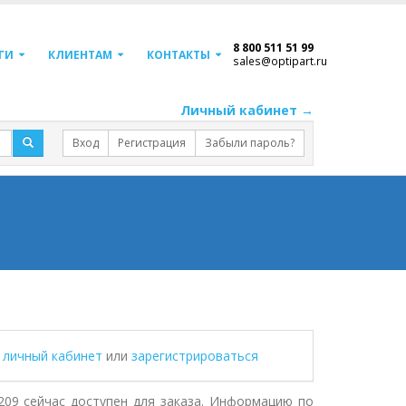
8 800 511 51 99
ГИ
КЛИЕНТАМ
КОНТАКТЫ
sales@optipart.ru
Личный кабинет →
Вход
Регистрация
Забыли пароль?
в личный кабинет
или
зарегистрироваться
09 сейчас доступен для заказа. Информацию по