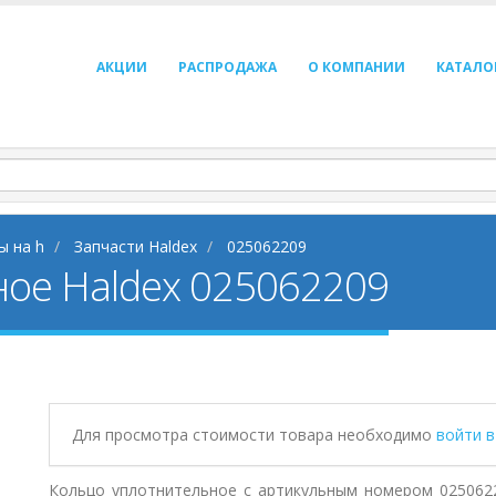
АКЦИИ
РАСПРОДАЖА
О КОМПАНИИ
КАТАЛО
ы на h
Запчасти Haldex
025062209
ное Haldex 025062209
Для просмотра стоимости товара необходимо
войти 
Кольцо уплотнительное с артикульным номером 0250622