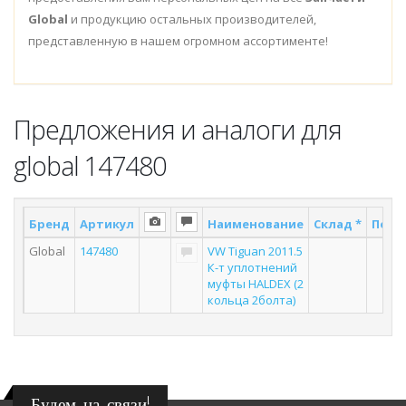
Global
и продукцию остальных производителей,
представленную в нашем огромном ассортименте!
Предложения и аналоги для
global 147480
Бренд
Артикул
Наименование
Склад *
Поста
Global
147480
VW Tiguan 2011.5
5
К-т уплотнений
муфты HALDEX (2
кольца 2болта)
Будем на связи!