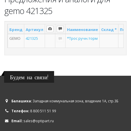
gemo 421325
Бренд
Артикул
Наименование
Склад *
Поста
GEMO
421325
*Трос ручн.торм
3
Будем на связи!
Балашиха:
Западная коммунальная зона, владение 1А, стр.3Б
Телефон:
8 800 511 51 99
Email:
sales@optipart.ru