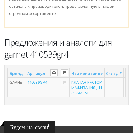
остальных производителей, представленную в нашем
огромном ассортименте!
Предложения и аналоги для
garnet 410539gr4
Бренд
Артикул
Наименование
Склад *
Пос
GARNET
410539GR4
КЛАПАН РАСТОР
МАЖИВАНИЯ , 41
0539-GR4
Будем на связи!