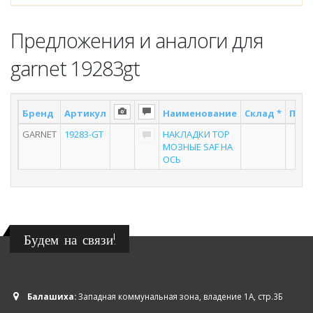
Предложения и аналоги для
garnet 19283gt
Бренд
Артикул
Наименование
Склад *
Пост
GARNET
19283-GT
НАКЛАДКИ ТОР
4
МОЗНЫЕ SAF НА
ОСЬ
Будем на связи!
Балашиха:
Западная коммунальная зона, владение 1А, стр.3Б