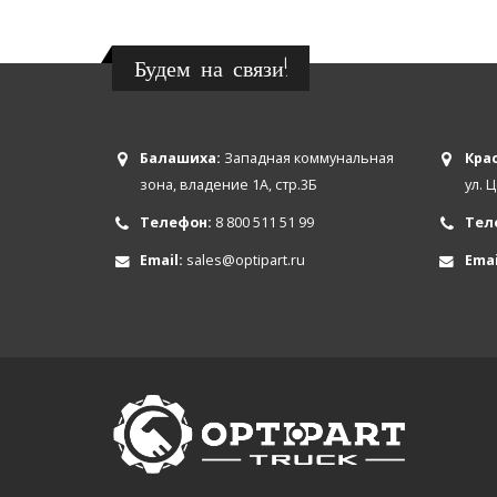
Будем на связи!
Балашиха:
Западная коммунальная
Крас
зона, владение 1А, стр.3Б
ул. 
Телефон:
8 800 511 51 99
Тел
Email:
sales@optipart.ru
Emai