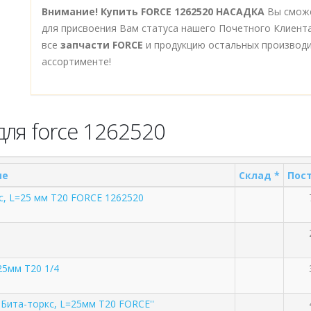
Внимание!
Купить FORCE 1262520 НАСАДКА
Вы сможе
для присвоения Вам статуса нашего Почетного Клиент
все
запчасти FORCE
и продукцию остальных производ
ассортименте!
ля force 1262520
ие
Склад *
Пост
кс, L=25 мм Т20 FORCE 1262520
25мм Т20 1/4
'' Бита-торкс, L=25мм Т20 FORCE''