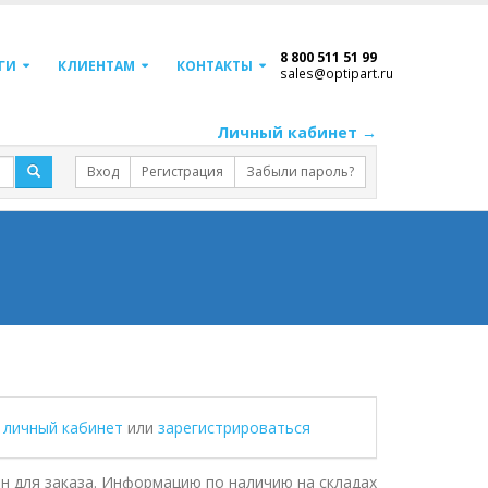
8 800 511 51 99
ГИ
КЛИЕНТАМ
КОНТАКТЫ
sales@optipart.ru
Личный кабинет →
Вход
Регистрация
Забыли пароль?
в личный кабинет
или
зарегистрироваться
н для заказа. Информацию по наличию на складах