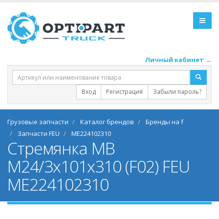
Личный кабинет →
Вход
Регистрация
Забыли пароль?
Грузовые запчасти
Каталог брендов
Бренды на f
Запчасти FEU
ME224102310
Стремянка MB
M24/3x101x310 (F02) FEU
ME224102310