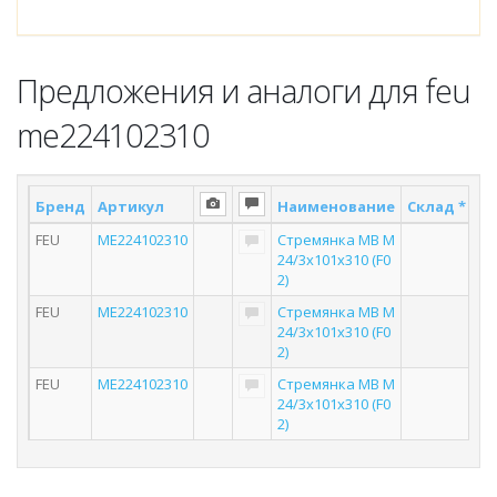
Предложения и аналоги для feu
me224102310
Бренд
Артикул
Наименование
Склад *
По
FEU
ME224102310
Стремянка MB M
24/3x101x310 (F0
2)
FEU
ME224102310
Стремянка MB M
24/3x101x310 (F0
2)
FEU
ME224102310
Стремянка MB M
24/3x101x310 (F0
2)