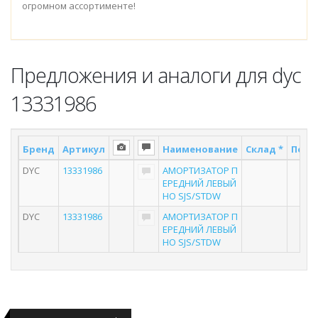
огромном ассортименте!
Предложения и аналоги для dyc
13331986
Бренд
Артикул
Наименование
Склад *
Поста
DYC
13331986
АМОРТИЗАТОР П
3
ЕРЕДНИЙ ЛЕВЫЙ
НО SJS/STDW
DYC
13331986
АМОРТИЗАТОР П
4
ЕРЕДНИЙ ЛЕВЫЙ
НО SJS/STDW