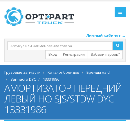
Личный кабинет →
Вход
Регистрация
Забыли пароль?
Грузовые запчасти
Каталог брендов
Бренды на d
Запчасти DYC
13331986
АМОРТИЗАТОР ПЕРЕДНИЙ
ЛЕВЫЙ НО SJS/STDW DYC
13331986