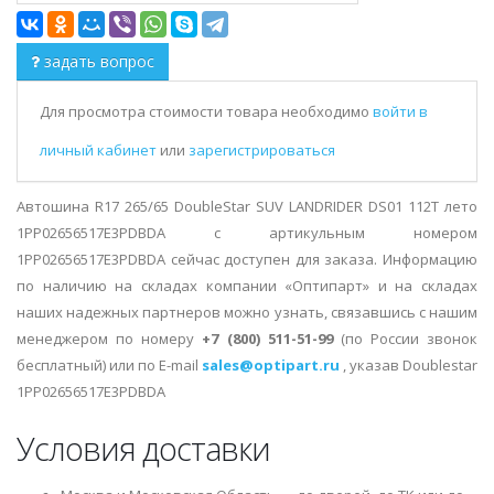
задать вопрос
Для просмотра стоимости товара необходимо
войти в
личный кабинет
или
зарегистрироваться
Автошина R17 265/65 DoubleStar SUV LANDRIDER DS01 112T лето
1PP02656517E3PDBDA с артикульным номером
1PP02656517E3PDBDA сейчас доступен для заказа. Информацию
по наличию на складах компании «Оптипарт» и на складах
наших надежных партнеров можно узнать, связавшись с нашим
менеджером по номеру
+7 (800) 511-51-99
(по России звонок
бесплатный) или по E-mail
sales@optipart.ru
, указав Doublestar
1PP02656517E3PDBDA
Условия доставки