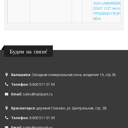
SUV LANDRIDER
DS01 112T лето 1
PP02656517E3PD
BDA
Будем на связи!
Балашиха:
Западная коммунальная зона, владение 1А, стр.3Б
Телефон:
8 800 511 51 99
Email:
sales@optipart.ru
Красногорск:
деревня Гольево, ул. Центральная, стр. 3В
Телефон:
8 800 511 51 99
Email:
sales@optipart.ru