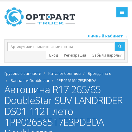
Личный кабинет →
Вход
Регистрация
Забыли пароль?
Грузовые запчасти
Каталог брендов
Бренды на d
Запчасти Doublestar
1PP02656517E3PDBDA
Автошина R17 265/65
DoubleStar SUV LANDRIDER
DS01 112T лето
1PP02656517E3PDBDA