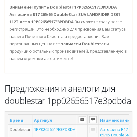
Внимание!
Купить Doublestar 1PP02656517E3PDBDA
Автошина R17 265/65 DoubleStar SUV LANDRIDER DS01
112T лето 1PP02656517E3PDBDA
Вы сможете сразу после
регистрации. Это необходимо для присвоения Вам статуса
нашего Почетного Клиента и предоставления Вам
персональных цен на все
запчасти Doublestar
и
продукцию остальных производителей, представленную в
нашем огромном ассортименте!
Предложения и аналоги для
doublestar 1pp02656517e3pdbda
Бренд
Артикул
Наименование
Doublestar
1PP02656517E3PDBDA
Автошина R17 2
65/65 DoubleStar