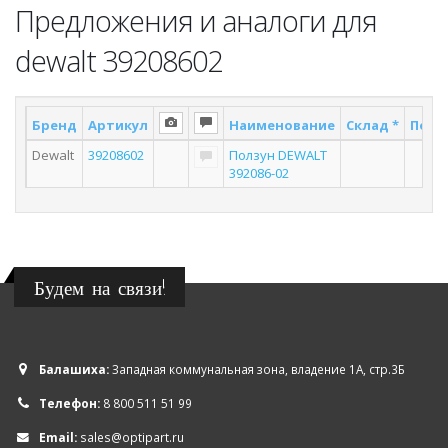
Предложения и аналоги для
dewalt 39208602
Бренд
Артикул
Наименование
Склад *
Поста
Dewalt
39208602
Ползун DEWALT
2
392086-02
Будем на связи!
Балашиха:
Западная коммунальная зона, владение 1А, стр.3Б
Телефон:
8 800 511 51 99
Email:
sales@optipart.ru