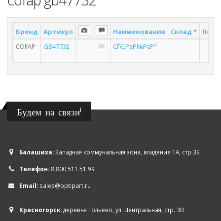
Бренд
Артикул
Наименование
Склад *
Поста
COFAP
GB47732
СЃС‚РѕР№РєР°
2
Будем на связи!
Балашиха:
Западная коммунальная зона, владение 1А, стр.3Б
Телефон:
8 800 511 51 99
Email:
sales@optipart.ru
Красногорск:
деревня Гольево, ул. Центральная, стр. 3В