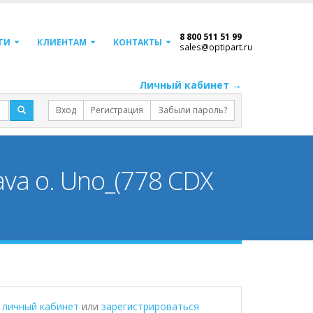
8 800 511 51 99
ГИ
КЛИЕНТАМ
КОНТАКТЫ
sales@optipart.ru
Личный кабинет →
Вход
Регистрация
Забыли пароль?
ava o. Uno_(778 CDX
в личный кабинет
или
зарегистрироваться