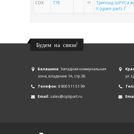
CDX
778
Трипоид ШРУСа вну
X (spare parts f
Будем на связи!
Балашиха:
Западная коммунальная
Крас
зона, владение 1А, стр.3Б
ул. 
Телефон:
8 800 511 51 99
Тел
Email:
sales@optipart.ru
Emai