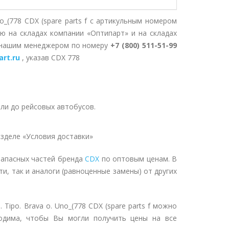
no_(778 CDX (spare parts f с артикульным номером
ю на складах компании «Оптипарт» и на складах
с нашим менеджером по номеру
+7 (800) 511-51-99
art.ru
, указав CDX 778
ли до рейсовых автобусов.
зделе «Условия доставки»
запасных частей бренда
CDX
по оптовым ценам. В
и, так и аналоги (равноценные замены) от других
Tipo. Brava o. Uno_(778 CDX (spare parts f можно
ходима, чтобы Вы могли получить цены на все