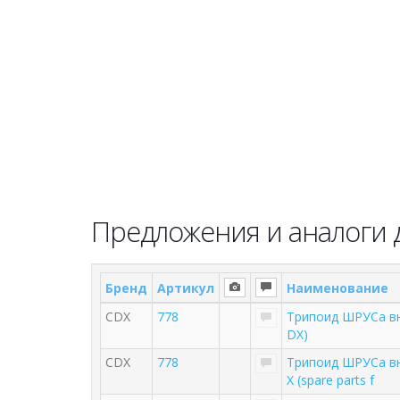
Предложения и аналоги д
Бренд
Артикул
Наименование
CDX
778
Трипоид ШРУСа вну
DX)
CDX
778
Трипоид ШРУСа вну
X (spare parts f