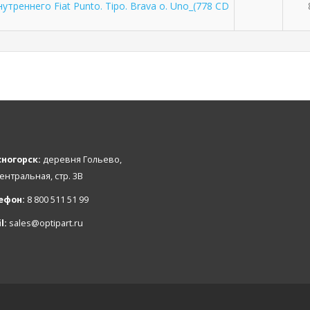
треннего Fiat Punto. Tipo. Brava o. Uno_(778 CD
ногорск:
деревня Гольево,
Центральная, стр. 3В
ефон:
8 800 511 51 99
l:
sales@optipart.ru