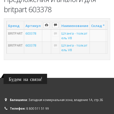
britpart 603378
Бренд
Артикул
Наименование
Склад *
Пос
BRITPART
603378
Штанга - толкат
ель V8
BRITPART
603378
Штанга - толкат
ель V8
Будем на связи!
Балашиха:
Западная коммунальная зона, владение 1А, стр.3Б
Телефон:
8 800 511 51 99