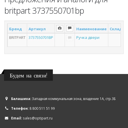
britpart 3737550701bp
Бренд
Артикул
Наименование
Склад *
BRITPART
3737550701BP
Ручка двери
Будем на связи!
Балашиха:
Западная коммунальная зона, владение 1А, стр.3Б
Телефон:
8 800 511 51 99
Email:
sales@optipart.ru