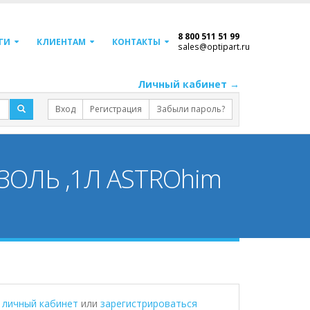
8 800 511 51 99
ГИ
КЛИЕНТАМ
КОНТАКТЫ
sales@optipart.ru
Личный кабинет →
Вход
Регистрация
Забыли пароль?
ОЛЬ ,1Л ASTROhim
в личный кабинет
или
зарегистрироваться