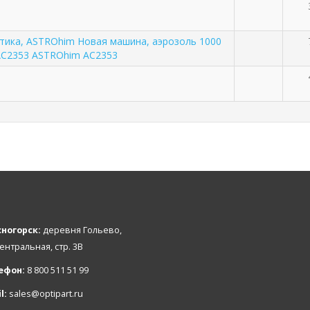
тика, ASTROhim Новая машина, аэрозоль 1000
AC2353 ASTROhim AC2353
ногорск:
деревня Гольево,
Центральная, стр. 3В
ефон:
8 800 511 51 99
l:
sales@optipart.ru