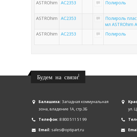
ASTROhim
AC2353
Полироль
ASTROhim
AC2353
Полироль плас
мл ASTROhim 
ASTROhim
AC2353
Полироль
Будем на связи!
Балашиха:
Западная коммунальная
Крас
зона, владение 1А, стр.3Б
ул. 
Телефон:
8 800 511 51 99
Тел
Email:
sales@optipart.ru
Emai