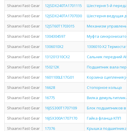
Shaanxi Fast Gear
12JSDX240TA1701115
Шестерня 5-й передач
Shaanxi Fast Gear
12JSDX240TA1707030
Шестерня ведущая дем
Shaanxi Fast Gear
12JST60T1703015
Механизм управления 
Shaanxi Fast Gear
1304304597
Муфта синхронизатора
Shaanxi Fast Gear
1306010X2
1306010-X2 Термостат Е3
Shaanxi Fast Gear
131201310CX2
Сальник передний АКПП
Shaanxi Fast Gear
150212K
Подшипник вала перви
Shaanxi Fast Gear
1601100LE17G01
Корзина сцепления JAC
Shaanxi Fast Gear
16628
Стопорное кольцо
Shaanxi Fast Gear
16775
Вилка демультипликатор
Shaanxi Fast Gear
16JSS300T1707109
Блок подшипников вых
Shaanxi Fast Gear
16JSX300A1707170
Гайка фланца КПП
Shaanxi Fast Gear
17376
Крышка подшипника дл