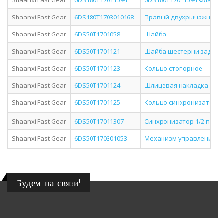
Shaanxi Fast Gear
6DS180T17011594
6DS180T17011594 Фланец 
Shaanxi Fast Gear
6DS180T1703010168
Правый двухрычажный 
Shaanxi Fast Gear
6DS50T1701058
Шайба
Shaanxi Fast Gear
6DS50T1701121
Шайба шестерни заднег
Shaanxi Fast Gear
6DS50T1701123
Кольцо стопорное
Shaanxi Fast Gear
6DS50T1701124
Шлицевая накладка на
Shaanxi Fast Gear
6DS50T1701125
Кольцо синхронизатора
Shaanxi Fast Gear
6DS50T17011307
Синхронизатор 1/2 пе
Shaanxi Fast Gear
6DS50T170301053
Механизм управления 
Будем на связи!