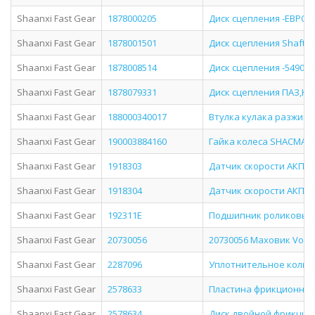
Shaanxi Fast Gear
1878000205
Диск сцепления -ЕВРО (
Shaanxi Fast Gear
1878001501
Диск сцепления Shaft-G
Shaanxi Fast Gear
1878008514
Диск сцепления -54901 
Shaanxi Fast Gear
1878079331
Диск сцепления ПАЗ,КАВ
Shaanxi Fast Gear
188000340017
Втулка кулака разжимн
Shaanxi Fast Gear
190003884160
Гайка колеса SHACMAN 
Shaanxi Fast Gear
1918303
Датчик скорости АКПП
Shaanxi Fast Gear
1918304
Датчик скорости АКПП
Shaanxi Fast Gear
192311E
Подшипник роликовый 
Shaanxi Fast Gear
20730056
20730056 Маховик Volvo
Shaanxi Fast Gear
2287096
Уплотнительное кольц
Shaanxi Fast Gear
2578633
Пластина фрикционная
Shaanxi Fast Gear
2578634
Диск двойной фрикцио