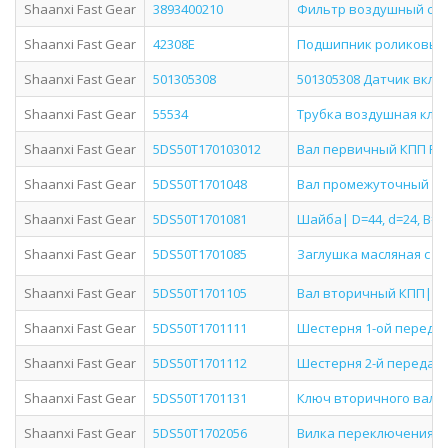
Shaanxi Fast Gear
3893400210
Фильтр воздушный сал
Shaanxi Fast Gear
42308E
Подшипник роликовый
Shaanxi Fast Gear
501305308
501305308 Датчик вкл
Shaanxi Fast Gear
55534
Трубка воздушная кла
Shaanxi Fast Gear
5DS50T170103012
Вал первичный КПП Fas
Shaanxi Fast Gear
5DS50T1701048
Вал промежуточный КПП
Shaanxi Fast Gear
5DS50T1701081
Шайба| D=44, d=24, B=2 
Shaanxi Fast Gear
5DS50T1701085
Заглушка масляная с м
Shaanxi Fast Gear
5DS50T1701105
Вал вторичный КПП| L=38
Shaanxi Fast Gear
5DS50T1701111
Шестерня 1-ой передачи
Shaanxi Fast Gear
5DS50T1701112
Шестерня 2-й передач
Shaanxi Fast Gear
5DS50T1701131
Ключ вторичного вала
Shaanxi Fast Gear
5DS50T1702056
Вилка переключения 2-3