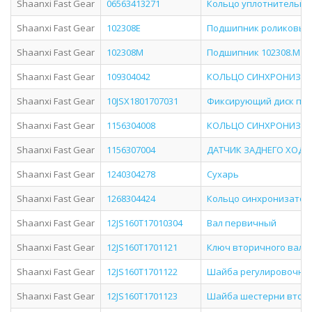
Shaanxi Fast Gear
06563413271
Кольцо уплотнительно
Shaanxi Fast Gear
102308E
Подшипник роликовый
Shaanxi Fast Gear
102308М
Подшипник 102308.М
Shaanxi Fast Gear
109304042
КОЛЬЦО СИНХРОНИЗАТ
Shaanxi Fast Gear
10JSX1801707031
Фиксирующий диск под
Shaanxi Fast Gear
1156304008
КОЛЬЦО СИНХРОНИЗАТО
Shaanxi Fast Gear
1156307004
ДАТЧИК ЗАДНЕГО ХОДА
Shaanxi Fast Gear
1240304278
Сухарь
Shaanxi Fast Gear
1268304424
Кольцо синхронизатора
Shaanxi Fast Gear
12JS160T17010304
Вал первичный
Shaanxi Fast Gear
12JS160T1701121
Ключ вторичного вала 
Shaanxi Fast Gear
12JS160T1701122
Шайба регулировочная
Shaanxi Fast Gear
12JS160T1701123
Шайба шестерни втори