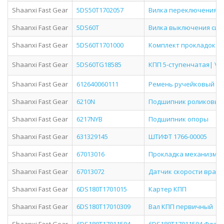
Shaanxi Fast Gear
5DS50T1702057
Вилка переключения 4-
Shaanxi Fast Gear
5DS60T
Вилка выключения сцепл
Shaanxi Fast Gear
5DS60T1701000
Комплект прокладок КПП
Shaanxi Fast Gear
5DS60TG18585
КПП 5-ступенчатая| \ПА
Shaanxi Fast Gear
612640060111
Ремень ручейковый 8P
Shaanxi Fast Gear
6210N
Подшипник роликовый ц
Shaanxi Fast Gear
6217NYB
Подшипник опоры
Shaanxi Fast Gear
631329145
ШТИФТ 1766-00005
Shaanxi Fast Gear
67013016
Прокладка механизма 
Shaanxi Fast Gear
67013072
Датчик скорости вращ
Shaanxi Fast Gear
6DS180T1701015
Картер КПП
Shaanxi Fast Gear
6DS180T17010309
Вал КПП первичный