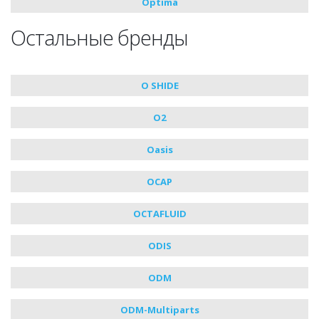
Optima
Остальные бренды
O SHIDE
O2
Oasis
OCAP
OCTAFLUID
ODIS
ODM
ODM-Multiparts