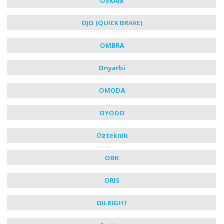
OSRAM
OJD (QUICK BRAKE)
OMBRA
Onyarbi
OMODA
OYODO
Ozteknik
OBK
ORIS
OILRIGHT