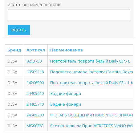
Искать по наименованию:
искать
Бренд
Артикул
Наименование
OLSA
0213750
Повторитель поврота белый Daily 03г.- L
OLSA
10509218
Подсветка номера (вставка) Ducato, Boxer 06
OLSA
14206900
Повторитель поврота белый Daily 03г.- L бо
OLSA
24405610
Задние фонари
OLSA
24405710
Задние фонари
OLSA
24505200
ФОНАРЬ ОСВЕЩЕНИЯ НОМЕРНОГО ЗНАКА ПРАВЫ
OLSA
MG00863
Стекло зеркала Прав MERCEDES VIANO (W639), 