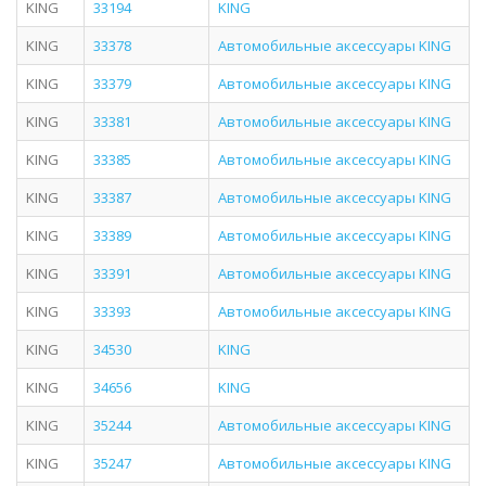
KING
33194
KING
KING
33378
Автомобильные аксессуары KING
KING
33379
Автомобильные аксессуары KING
KING
33381
Автомобильные аксессуары KING
KING
33385
Автомобильные аксессуары KING
KING
33387
Автомобильные аксессуары KING
KING
33389
Автомобильные аксессуары KING
KING
33391
Автомобильные аксессуары KING
KING
33393
Автомобильные аксессуары KING
KING
34530
KING
KING
34656
KING
KING
35244
Автомобильные аксессуары KING
KING
35247
Автомобильные аксессуары KING