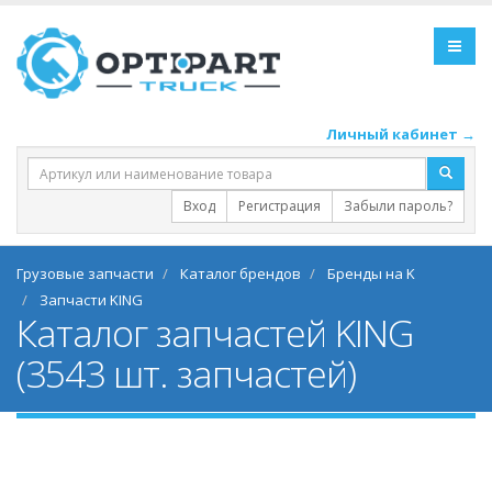
Личный кабинет →
Вход
Регистрация
Забыли пароль?
Грузовые запчасти
Каталог брендов
Бренды на K
Запчасти KING
Каталог запчастей KING
(3543 шт. запчастей)