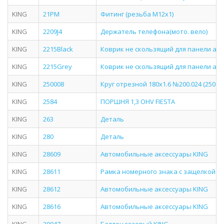
KING
21PM
Фитинг (резьба М12х1)
KING
2209J4
Держатель телефона(мото. вело)
KING
2215Black
Коврик не скользящий для панели а/м 
KING
2215Grey
Коврик не скользящий для панели а/м
KING
250008
Круг отрезной 180x1.6 №200.024 (25000
KING
2584
ПОРШНЯ 1,3 OHV FIESTA
KING
263
Деталь
KING
280
Деталь
KING
28609
Автомобильные аксессуары KING
KING
28611
Рамка номерного знака с защелкой с
KING
28612
Автомобильные аксессуары KING
KING
28616
Автомобильные аксессуары KING