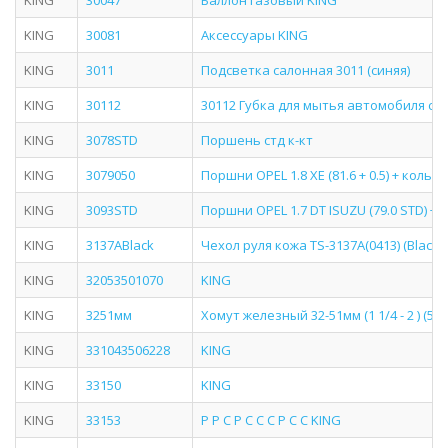
KING
30047
Баллон газовый KING
KING
30081
Аксессуары KING
KING
3011
Подсветка салонная 3011 (синяя)
KING
30112
30112 Губка для мытья автомобиля с 
KING
3078STD
Поршень стд к-кт
KING
3079050
Поршни OPEL 1.8 XE (81.6 + 0.5) + кольца
KING
3093STD
Поршни OPEL 1.7 DT ISUZU (79.0 STD) + 
KING
3137ABlack
Чехол руля кожа TS-3137A(0413) (Black)
KING
32053501070
KING
KING
3251мм
Хомут железный 32-51мм (1 1/4 - 2 ) (50
KING
331043506228
KING
KING
33150
KING
KING
33153
Р Р С Р С С С Р С С KING