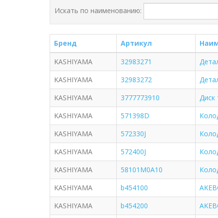
Искать по наименованию:
Бренд
Артикул
Наим
KASHIYAMA
32983271
Дета
KASHIYAMA
32983272
Дета
KASHIYAMA
3777773910
Диск
KASHIYAMA
571398D
Коло
KASHIYAMA
572330J
Коло
KASHIYAMA
572400J
Коло
KASHIYAMA
58101M0A10
Колод
KASHIYAMA
b454100
AKEB
KASHIYAMA
b454200
AKEB