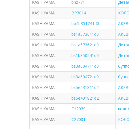
KASHIYAMA
bhz771
Дета
KASHIYAMA
BP3014
КОЛО
KASHIYAMA
bp4b351741d0
AKEB
KASHIYAMA
bs1a573611d0
AKEB
KASHIYAMA
bs1a573621d0
Дета
KASHIYAMA
bs1b350241d0
Дета
KASHIYAMA
bs3a604711d0
Супп
KASHIYAMA
bs3a604721d0
Супп
KASHIYAMA
bs5e431811d2
AKEB
KASHIYAMA
bs5e431821d2
AKEB
KASHIYAMA
C12039
коло
KASHIYAMA
C27001
КОЛО