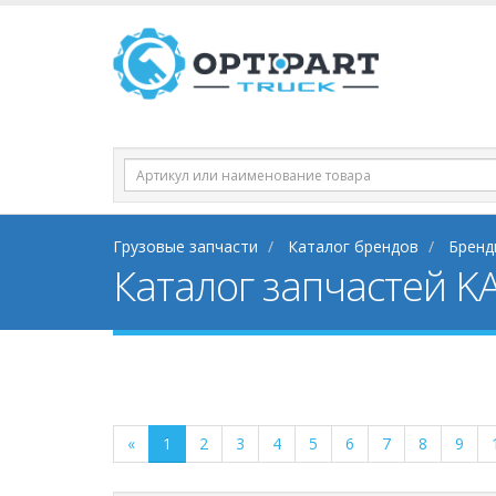
Грузовые запчасти
Каталог брендов
Бренд
Каталог запчастей K
«
1
2
3
4
5
6
7
8
9