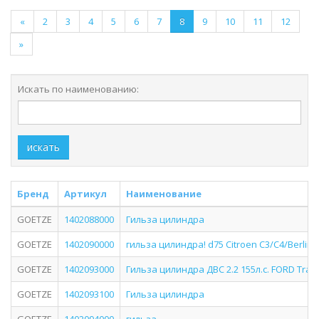
«
2
3
4
5
6
7
8
9
10
11
12
»
Искать по наименованию:
искать
Бренд
Артикул
Наименование
GOETZE
1402088000
Гильза цилиндра
GOETZE
1402090000
гильза цилиндра! d75 Citroen C3/C4/Berlin
GOETZE
1402093000
Гильза цилиндра ДВС 2.2 155л.с. FORD Transi
GOETZE
1402093100
Гильза цилиндра