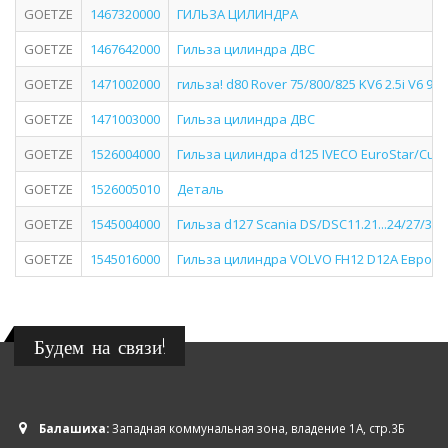
GOETZE
1467320000
ГИЛЬЗА ЦИЛИНДРА
GOETZE
1467642000
Гильза цилиндра ДВС
GOETZE
1471002000
гильза! d80 Rover 75/800/825 KV6 2.5i V6 96
GOETZE
1471003000
Гильза цилиндра ДВС
GOETZE
1526004000
Гильза цилиндра d125 IVECO EuroStar/Curso
GOETZE
1526005010
Деталь
GOETZE
1545004000
Гильза d127 Scania DS/DSC11.21...24/27/35
GOETZE
1545016000
Гильза цилиндра VOLVO FH12 D12A Евро 2
Будем на связи!
Балашиха:
Западная коммунальная зона, владение 1А, стр.3Б