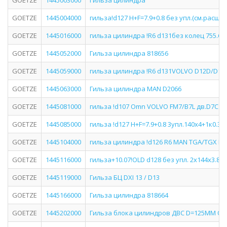
GOETZE
1445003000
Гильза цилиндра
GOETZE
1445004000
гильза!d127 H+F=7.9+0.8 без упл.(см.расши
GOETZE
1445016000
гильза цилиндра !R6 d131без колец 755.67
GOETZE
1445052000
Гильза цилиндра 818656
GOETZE
1445059000
гильза цилиндра !R6 d131VOLVO D12D/D12
GOETZE
1445063000
Гильза цилиндра MAN D2066
GOETZE
1445081000
гильза !d107 Omn VOLVO FM7/B7L дв.D7C E
GOETZE
1445085000
гильза !d127 H+F=7.9+0.8 3упл.140x4+1к0.3S
GOETZE
1445104000
гильза цилиндра !d126 R6 MAN TGA/TGX D26
GOETZE
1445116000
гильза+10.07!OLD d128 без упл. 2x144x3.8
GOETZE
1445119000
Гильза БЦ DXI 13 / D13
GOETZE
1445166000
Гильза цилиндра 818664
GOETZE
1445202000
Гильза блока цилиндров ДВС D=125MM OM 