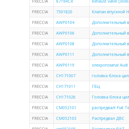
FRECCIA
6719RCR
exhaust valve (30x6x
FRECCIA
7301820
Клапан впускной Н
FRECCIA
AWP0104
Дополнительный в
FRECCIA
AWP0106
Дополнительный в
FRECCIA
AWP0108
Дополнительный в
FRECCIA
AWP0111
Дополнительный в
FRECCIA
AWP0119
элекропомпа! Audi 
FRECCIA
CH171007
головка блока цил
FRECCIA
CH171011
ГБЦ
FRECCIA
CH171026
Головка блока ци
FRECCIA
CM052101
распредвал! Fiat T
FRECCIA
CM052103
Распредвал ДВС
FRECCIA
cm052105
Распредвал FIAT