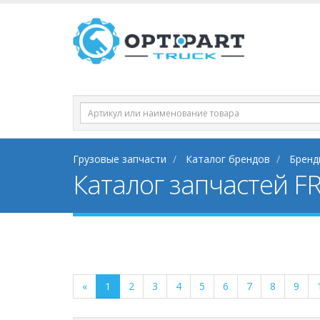
Грузовые запчасти
Каталог брендов
Бренд
Каталог запчастей FR
«
1
2
3
4
5
6
7
8
9