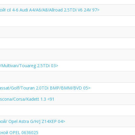
! cil 4-6 Audi A4/A6/A8/Allroad 2.5TDi V6 24V 97>
Multivan/Touareg 2.5TDi 03>
assat/Golf/Touran 2.0TDi BMP/BMM/BVD 05>
scona/Corsa/Kadett 1.3 <91
ой/ Opel Astra G/H/J Z14XEP 04>
кной OPEL 0636025