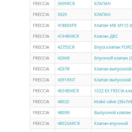
FRECCIA
3699RCR
КЛАПАН
FRECCIA
3929
КЛАПАН
FRECCIA
4188EXFR
Клапан MB M115 (
FRECCIA
4194BMCR
Клапан ДВС
FRECCIA
4275SCR
Впуск.клапан FORD 
FRECCIA
4296R
Впускной клапан (3
FRECCIA
4297R
Клапан выпускной/Go
FRECCIA
4391RNT
Клапан выпускной
FRECCIA
4634BMCR
1022 EX FRECIA кл
FRECCIA
4802S
intake valve (36x7x9
FRECCIA
4809R
Выпускной клапан
FRECCIA
4852SARCR
Клапан впускной