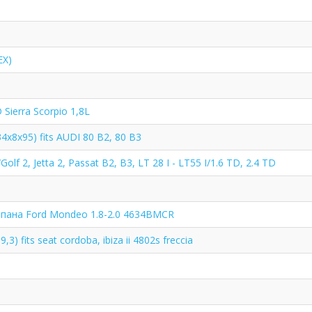
EX)
Sierra Scorpio 1,8L
4x8x95) fits AUDI 80 B2, 80 B3
lf 2, Jetta 2, Passat B2, B3, LT 28 I - LT55 I/1.6 TD, 2.4 TD
апана Ford Mondeo 1.8-2.0 4634BMCR
9,3) fits seat cordoba, ibiza ii 4802s freccia