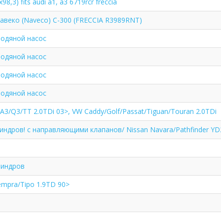
98,3) fits audi a1, a3 6719rcr freccia
авеко (Naveco) С-300 (FRECCIA R3989RNT)
одяной насос
одяной насос
одяной насос
одяной насос
A3/Q3/TT 2.0TDi 03>, VW Caddy/Golf/Passat/Tiguan/Touran 2.0TDi
индров! с направляющими клапанов/ Nissan Navara/Pathfinder Y
линдров
empra/Tipo 1.9TD 90>