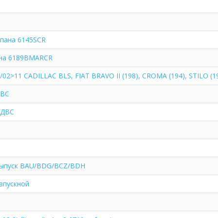
апана 6145SCR
ана 6189BMARCR
02>11 CADILLAC BLS, FIAT BRAVO II (198), CROMA (194), STILO (19
ДВС
 ДВС
выпуск BAU/BDG/BCZ/BDH
впускной