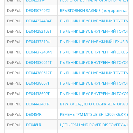
DePPuL
DE04259W
РЕЗИСТОР ВЕНТИЛЯТОРА ОТОПИТЕЛЯ BMW 
DePPuL
DE0430749Z2
БРЫЗГОВИКИ ЗАДНИЕ (под оригинал) (КО
DePPuL
DE044274404T
ПЫЛЬНИК ШРУС НАРУЖНЫЙ TOYOTA RAV4 
DePPuL
DE044292103T
ПЫЛЬНИК ШРУС ВНУТРЕННИЙ TOYOTA HI
DePPuL
DE044372104L
ПЫЛЬНИК ШРУС НАРУЖНЫЙ LEXUS RX300/
DePPuL
DE044372404N
ПЫЛЬНИК ШРУС ВНУТРЕННИЙ LEXUS GS300
DePPuL
DE044380611T
ПЫЛЬНИК ШРУС ВНУТРЕННИЙ TOYOTA 
DePPuL
DE044380612T
ПЫЛЬНИК ШРУС НАРУЖНЫЙ TOYOTA CAMR
DePPuL
DE04438067T
ПЫЛЬНИК ШРУС ВНУТРЕННИЙ TOYOTA CA
DePPuL
DE04438609T
ПЫЛЬНИК ШРУС ВНУТРЕННИЙ TOYOTA AV
DePPuL
DE0444348FR
ВТУЛКА ЗАДНЕГО СТАБИЛИЗАТОРА D13 
DePPuL
DE0484R
РЕМЕНЬ ГРМ MITSUBISHI L200 (K6,K7) (96
DePPuL
DE048LR
ЦЕПЬ ГРМ LAND ROVER DISCOVERY 4, RA