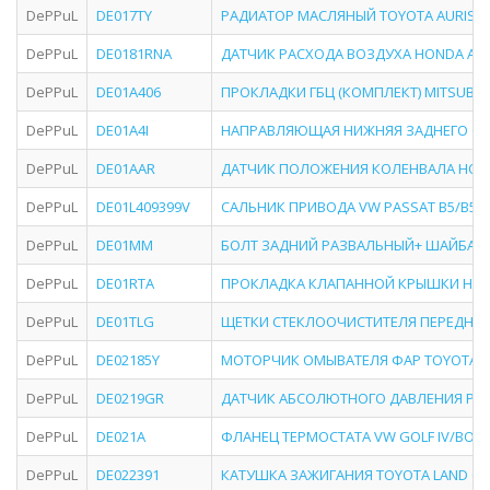
DePPuL
DE017TY
РАДИАТОР МАСЛЯНЫЙ TOYOTA AURIS/CORO
DePPuL
DE0181RNA
ДАТЧИК РАСХОДА ВОЗДУХА HONDA ACCORD (
DePPuL
DE01A406
ПРОКЛАДКИ ГБЦ (КОМПЛЕКТ) MITSUBISHI 
DePPuL
DE01A4I
НАПРАВЛЯЮЩАЯ НИЖНЯЯ ЗАДНЕГО СУПП
DePPuL
DE01AAR
ДАТЧИК ПОЛОЖЕНИЯ КОЛЕНВАЛА HONDA ACCORD
DePPuL
DE01L409399V
САЛЬНИК ПРИВОДА VW PASSAT B5/B5+ (97
DePPuL
DE01MM
БОЛТ ЗАДНИЙ РАЗВАЛЬНЫЙ+ ШАЙБА MITS
DePPuL
DE01RTA
ПРОКЛАДКА КЛАПАННОЙ КРЫШКИ HONDA
DePPuL
DE01TLG
ЩЕТКИ СТЕКЛООЧИСТИТЕЛЯ ПЕРЕДНЕГО 
DePPuL
DE02185Y
МОТОРЧИК ОМЫВАТЕЛЯ ФАР TOYOTA AVENS
DePPuL
DE0219GR
ДАТЧИК АБСОЛЮТНОГО ДАВЛЕНИЯ PEUGE
DePPuL
DE021A
ФЛАНЕЦ ТЕРМОСТАТА VW GOLF IV/BORA 
DePPuL
DE022391
КАТУШКА ЗАЖИГАНИЯ TOYOTA LAND CRUISER