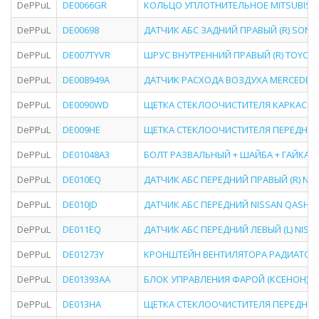
DePPuL
DE0066GR
КОЛЬЦО УПЛОТНИТЕЛЬНОЕ MITSUBISHI L
DePPuL
DE00698
ДАТЧИК АБС ЗАДНИЙ ПРАВЫЙ (R) SONATA (
DePPuL
DE007TYVR
ШРУС ВНУТРЕННИЙ ПРАВЫЙ (R) TOYOTA
DePPuL
DE008949A
ДАТЧИК РАСХОДА ВОЗДУХА MERCEDES C208 
DePPuL
DE0090WD
ЩЕТКА СТЕКЛООЧИСТИТЕЛЯ КАРКАСНА
DePPuL
DE009HE
ЩЕТКА СТЕКЛООЧИСТИТЕЛЯ ПЕРЕДНЕГО 
DePPuL
DE01048A3
БОЛТ РАЗВАЛЬНЫЙ + ШАЙБА + ГАЙКА LEX
DePPuL
DE010EQ
ДАТЧИК АБС ПЕРЕДНИЙ ПРАВЫЙ (R) NISSAN
DePPuL
DE010JD
ДАТЧИК АБС ПЕРЕДНИЙ NISSAN QASHQAI (
DePPuL
DE011EQ
ДАТЧИК АБС ПЕРЕДНИЙ ЛЕВЫЙ (L) NISSAN 
DePPuL
DE01273Y
КРОНШТЕЙН ВЕНТИЛЯТОРА РАДИАТОРА TOY
DePPuL
DE01393AA
БЛОК УПРАВЛЕНИЯ ФАРОЙ (КСЕНОН) HON
DePPuL
DE013HA
ЩЕТКА СТЕКЛООЧИСТИТЕЛЯ ПЕРЕДНЕГО 