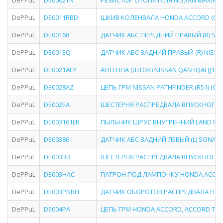
DePPuL
DE0002YN
РЕЗИСТОР ОТОПИТЕЛЯ NISSAN MAXIMA (CA33
DePPuL
DE0011RBD
ШКИВ КОЛЕНВАЛА HONDA ACCORD (03-07),
DePPuL
DE00168
ДАТЧИК АБС ПЕРЕДНИЙ ПРАВЫЙ (R) SONATA
DePPuL
DE001EQ
ДАТЧИК АБС ЗАДНИЙ ПРАВЫЙ (R) NISSAN X
DePPuL
DE0021AEY
АНТЕННА (ШТОК) NISSAN QASHQAI (J10E) 
DePPuL
DE0028AZ
ЦЕПЬ ГРМ NISSAN PATHFINDER (R51) (04-12)
DePPuL
DE002EA
ШЕСТЕРНЯ РАСПРЕДВАЛА ВПУСКНОГО INFIN
DePPuL
DE003161LR
ПЫЛЬНИК ШРУС ВНУТРЕННИЙ LAND ROVER 
DePPuL
DE00386
ДАТЧИК АБС ЗАДНИЙ ЛЕВЫЙ (L) SONATA (9
DePPuL
DE003BB
ШЕСТЕРНЯ РАСПРЕДВАЛА ВПУСКНОГО HONDA
DePPuL
DE003HAC
ПАТРОН ПОД ЛАМПОЧКУ HONDA ACCORD (9
DePPuL
DE003PNBH
ДАТЧИК ОБОРОТОВ РАСПРЕДВАЛА HONDA ACCOR
DePPuL
DE004PA
ЦЕПЬ ГРМ HONDA ACCORD, ACCORD TOURER