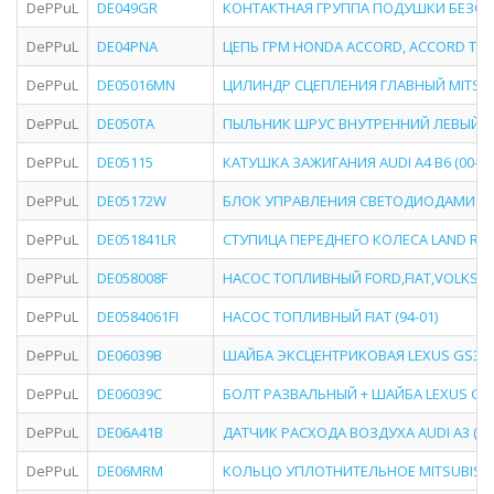
DePPuL
DE049GR
КОНТАКТНАЯ ГРУППА ПОДУШКИ БЕЗОПА
DePPuL
DE04PNA
ЦЕПЬ ГРМ HONDA ACCORD, ACCORD TOURER (
DePPuL
DE05016MN
ЦИЛИНДР СЦЕПЛЕНИЯ ГЛАВНЫЙ MITSUBISH
DePPuL
DE050TA
ПЫЛЬНИК ШРУС ВНУТРЕННИЙ ЛЕВЫЙ (L)
DePPuL
DE05115
КАТУШКА ЗАЖИГАНИЯ AUDI A4 B6 (00-04
DePPuL
DE05172W
БЛОК УПРАВЛЕНИЯ СВЕТОДИОДАМИ BMW 3 E92
DePPuL
DE051841LR
СТУПИЦА ПЕРЕДНЕГО КОЛЕСА LAND ROV
DePPuL
DE058008F
НАСОС ТОПЛИВНЫЙ FORD,FIAT,VOLKS
DePPuL
DE0584061FI
НАСОС ТОПЛИВНЫЙ FIAT (94-01)
DePPuL
DE06039B
ШАЙБА ЭКСЦЕНТРИКОВАЯ LEXUS GS300/430
DePPuL
DE06039C
БОЛТ РАЗВАЛЬНЫЙ + ШАЙБА LEXUS GS300/
DePPuL
DE06A41B
ДАТЧИК РАСХОДА ВОЗДУХА AUDI A3 (96-03
DePPuL
DE06MRM
КОЛЬЦО УПЛОТНИТЕЛЬНОЕ MITSUBISHI LA