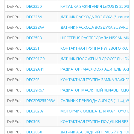
DePPuL
DE02250
КАТУШКА ЗАЖИГАНИЯ LEXUS IS 250/350 (
DePPuL
DE0226N
ДАТЧИК РАСХОДА ВОЗДУХА (5-контактный
DePPuL
DE0238AA
ДАТЧИК РАСХОДА ВОЗДУХА SUBARU FOREST
DePPuL
DE025EB
ШЕСТЕРНЯ РАСПРЕДВАЛА NISSAN MICRA (K1
DePPuL
DE025T
КОНТАКТНАЯ ГРУППА РУЛЕВОГО КОЛЕСА NI
DePPuL
DE0291GR
ДАТЧИК ПОЛОЖЕНИЯ ДРОССЕЛЬНОЙ ЗАС
DePPuL
DE029A41
РАДИАТОР (МАСЛООХЛАДИТЕЛЬ) АКПП MIT
DePPuL
DE029E
КОНТАКТНАЯ ГРУППА ЗАМКА ЗАЖИГАНИЯ TU
DePPuL
DE029R67
РАДИАТОР МАСЛЯНЫЙ RENAULT CLIO (05-12)
DePPuL
DE02D525596BA
САЛЬНИК ПРИВОДА AUDI Q3 (11-...), VW P
DePPuL
DE03028Y
МОТОРЧИК ОМЫВАТЕЛЯ ФАР TOYOTA AURIS
DePPuL
DE030R
КОНТАКТНАЯ ГРУППА ПОДУШКИ БЕЗОПАСНОС
DePPuL
DE030SX
ДАТЧИК АБС ЗАДНИЙ ПРАВЫЙ (R) HONDA C