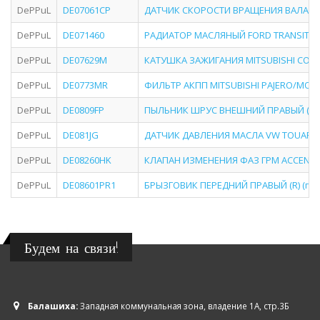
DePPuL
DE07061CP
ДАТЧИК СКОРОСТИ ВРАЩЕНИЯ ВАЛА КПП C
DePPuL
DE071460
РАДИАТОР МАСЛЯНЫЙ FORD TRANSIT (06
DePPuL
DE07629M
КАТУШКА ЗАЖИГАНИЯ MITSUBISHI COLT/L
DePPuL
DE0773MR
ФИЛЬТР АКПП MITSUBISHI PAJERO/MONTE
DePPuL
DE0809FP
ПЫЛЬНИК ШРУС ВНЕШНИЙ ПРАВЫЙ (R) FI
DePPuL
DE081JG
ДАТЧИК ДАВЛЕНИЯ МАСЛА VW TOUAREG 
DePPuL
DE08260HK
КЛАПАН ИЗМЕНЕНИЯ ФАЗ ГРМ ACCENT (06-)
DePPuL
DE08601PR1
БРЫЗГОВИК ПЕРЕДНИЙ ПРАВЫЙ (R) (под
Будем на связи!
Балашиха:
Западная коммунальная зона, владение 1А, стр.3Б