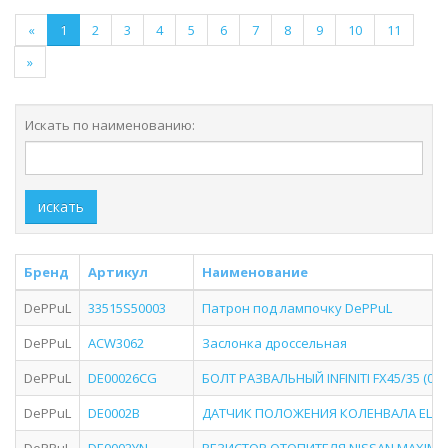
«
1
2
3
4
5
6
7
8
9
10
11
»
Искать по наименованию:
искать
Бренд
Артикул
Наименование
DePPuL
33515S50003
Патрон под лампочку DePPuL
DePPuL
ACW3062
Заслонка дроссельная
DePPuL
DE00026CG
БОЛТ РАЗВАЛЬНЫЙ INFINITI FX45/35 (06-
DePPuL
DE0002B
ДАТЧИК ПОЛОЖЕНИЯ КОЛЕНВАЛА ELANTRA 