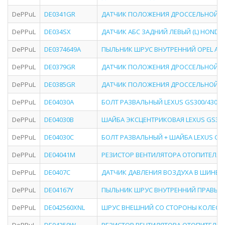
DePPuL
DE0341GR
ДАТЧИК ПОЛОЖЕНИЯ ДРОССЕЛЬНОЙ ЗАС
DePPuL
DE034SX
ДАТЧИК АБС ЗАДНИЙ ЛЕВЫЙ (L) HONDA CR-
DePPuL
DE0374649A
ПЫЛЬНИК ШРУС ВНУТРЕННИЙ OPEL ASTRA 
DePPuL
DE0379GR
ДАТЧИК ПОЛОЖЕНИЯ ДРОССЕЛЬНОЙ ЗАС
DePPuL
DE0385GR
ДАТЧИК ПОЛОЖЕНИЯ ДРОССЕЛЬНОЙ ЗА
DePPuL
DE04030A
БОЛТ РАЗВАЛЬНЫЙ LEXUS GS300/430 (97-
DePPuL
DE04030B
ШАЙБА ЭКСЦЕНТРИКОВАЯ LEXUS GS300/430
DePPuL
DE04030C
БОЛТ РАЗВАЛЬНЫЙ + ШАЙБА LEXUS GS300/
DePPuL
DE04041M
РЕЗИСТОР ВЕНТИЛЯТОРА ОТОПИТЕЛЯ NISSAN
DePPuL
DE0407C
ДАТЧИК ДАВЛЕНИЯ ВОЗДУХА В ШИНЕ TOYOTA
DePPuL
DE04167Y
ПЫЛЬНИК ШРУС ВНУТРЕННИЙ ПРАВЫЙ (R)
DePPuL
DE042560XNL
ШРУС ВНЕШНИЙ СО СТОРОНЫ КОЛЕСА MAZ