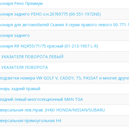
фонаря Рено Премиум
онаря заднего РЕНО о.н.20769775 (00-551-1972NE)
фонаря для автомобилей Скания 4 серии правого левого 00-771
фонаря заднего
онаря RR NQR55/71/75 красный (01-213-1907 L-R)
 УКАЗАТЕЛЯ ПОВОРОТА ЛЕВЫЙ
 УКАЗАТЕЛЯ ПОВОРОТА
подсветки номера VW GOLF V, CADDY, T5, PASSAT и многие други
нарь задний правый
 задний левый многосекционный MAN TGA
иверсальная лев./прав. (H4)!/ HONDA/NISSAN/SUBARU
иверсальная прямоугольная H4