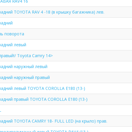
АВАЯ RAV4 16
адний TOYOTA RAV 4 -18 (в крышку багажника) лев.
задний
ль поворота
задний левый
равый!/ Toyota Camry 14>
задний наружный левый
задний наружный правый
задний левый TOYOTA COROLLA E180 (13-)
задний правый TOYOTA COROLLA E180 (13-)
L
задний TOYOTA CAMRY 18- FULL LED (на крыло) прав.
противотуманный левый TOYOTA RAV4 (13-)