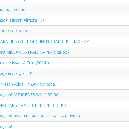
новная левая
вая! Nissan Almera 13>
ловного света
АРА ЛЕВ (КСЕНОН) ЛИНЗОВАН С РЕГ.МОТОР
ая NISSAN: X-TRAIL 15- п/к с (диод)
вая Nissan X-Trail (2014-)
заднего хода T31
Nissan Atlas F 92-07 (Справа)
задний MERCEDES W210 95-98
 ФОНАРЬ ЗАДН ВНЕШН ЛЕВ DEPO
задний прав NISSAN: ALMERA 12- (внешн)
задний