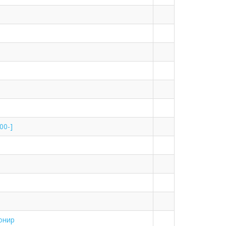
00-]
онир