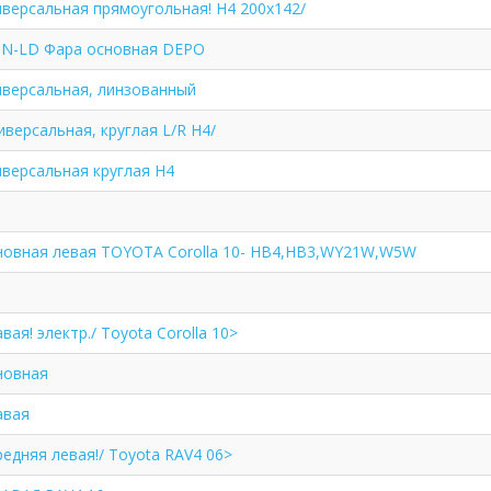
иверсальная прямоугольная! Н4 200x142/
3N-LD Фара основная DEPO
иверсальная, линзованный
иверсальная, круглая L/R H4/
иверсальная круглая H4
новная левая TOYOTA Corolla 10- HB4,HB3,WY21W,W5W
вая! электр./ Toyota Corolla 10>
новная
авая
едняя левая!/ Toyota RAV4 06>