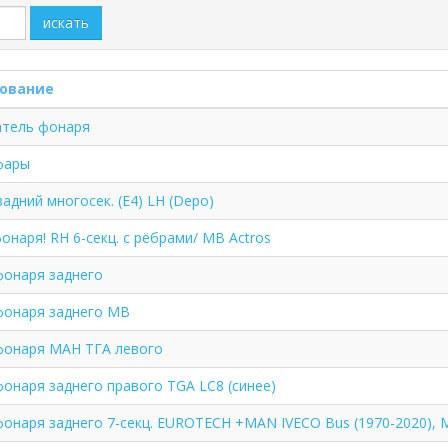
искать
ование
атель фонаря
фары
адний многосек. (E4) LH (Depo)
онаря! RH 6-секц. с рёбрами/ MB Actros
фонаря заднего
фонаря заднего MB
фонаря МАН ТГА левого
онаря заднего правого TGA LC8 (синее)
фонаря заднего 7-секц. EUROTECH +MAN IVECO Bus (1970-2020),