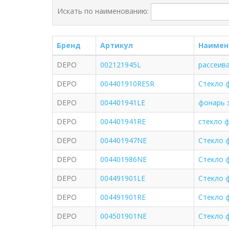
Искать по наименованию:
Бренд
Артикул
Наимен
DEPO
002121945L
рассеив
DEPO
004401910RESR
Стекло 
DEPO
004401941LE
фонарь з
DEPO
004401941RE
стекло ф
DEPO
004401947NE
Стекло 
DEPO
004401986NE
Стекло 
DEPO
004491901LE
Стекло 
DEPO
004491901RE
Стекло ф
DEPO
004501901NE
Стекло 