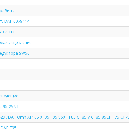
 кабины
т. DAF 0079414
я Лента
едаль сцепления
редуктора SW56
ствующие
я 95 2VNT
29 /DAF Omn XF105 XF95 F95 95XF F85 CF85IV CF85 85CF F75 CF75
 DAF F95