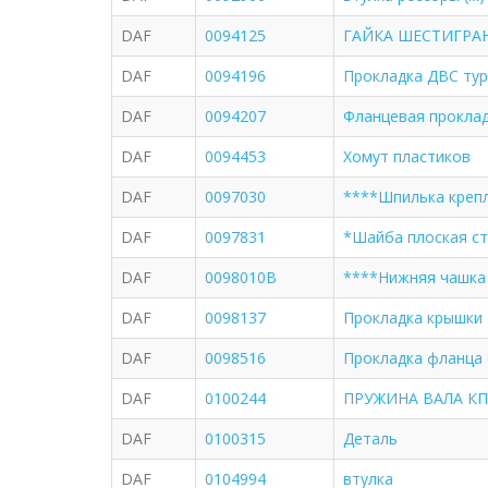
DAF
0094125
ГАЙКА ШЕСТИГРАНН
DAF
0094196
Прокладка ДВС ту
DAF
0094207
Фланцевая проклад
DAF
0094453
Хомут пластиков
DAF
0097030
****Шпилька крепл
DAF
0097831
*Шайба плоская с
DAF
0098010B
****Нижняя чашка 
DAF
0098137
Прокладка крышки 
DAF
0098516
Прокладка фланца
DAF
0100244
ПРУЖИНА ВАЛА КПП
DAF
0100315
Деталь
DAF
0104994
втулка