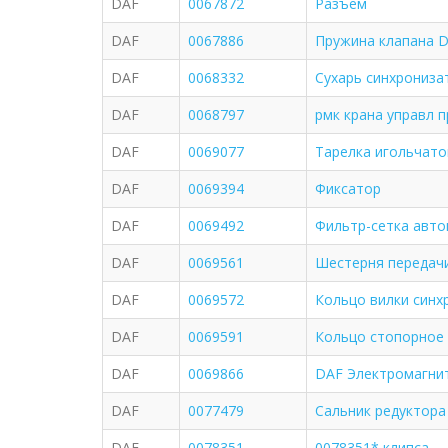
DAF
0067872
Разъем
DAF
0067886
Пружина клапана D
DAF
0068332
Сухарь синхрониза
DAF
0068797
рмк крана управл 
DAF
0069077
Тарелка игольчато
DAF
0069394
Фиксатор
DAF
0069492
Фильтр-сетка авто
DAF
0069561
Шестерня передач
DAF
0069572
Кольцо вилки синх
DAF
0069591
Кольцо стопорное 
DAF
0069866
DAF Электромагни
DAF
0077479
Сальник редуктора
DAF
0078351
0078351* клипса