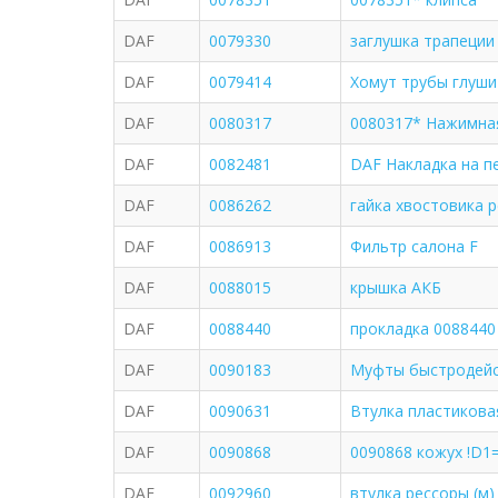
DAF
0079330
заглушка трапеции
DAF
0079414
Хомут трубы глуши
DAF
0080317
0080317* Нажимна
DAF
0082481
DAF Накладка на п
DAF
0086262
гайка хвостовика 
DAF
0086913
Фильтр салона F
DAF
0088015
крышка АКБ
DAF
0088440
прокладка 0088440
DAF
0090183
Муфты быстродей
DAF
0090631
Втулка пластикова
DAF
0090868
0090868 кожух !D1=
DAF
0092960
втулка рессоры (м)