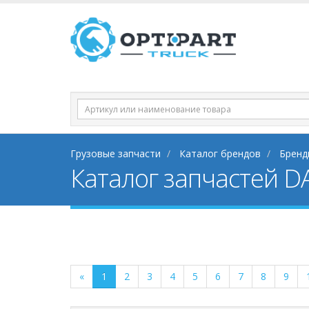
Грузовые запчасти
Каталог брендов
Бренд
Каталог запчастей DA
«
1
2
3
4
5
6
7
8
9