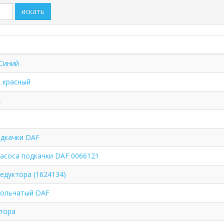
искать
Синий
 красный
2
одкачки DAF
асоса подкачки DAF 0066121
едуктора (1624134)
гольчатый DAF
тора