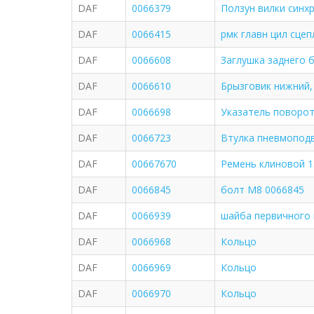
DAF
0066379
Ползун вилки синх
DAF
0066415
рмк главн цил сцеп
DAF
0066608
Заглушка заднего 
DAF
0066610
Брызговик нижний,
DAF
0066698
Указатель поворот
DAF
0066723
Втулка пневмоподв
DAF
00667670
Ремень клиновой 1
DAF
0066845
болт М8 0066845
DAF
0066939
шайба первичного 
DAF
0066968
Кольцо
DAF
0066969
Кольцо
DAF
0066970
Кольцо