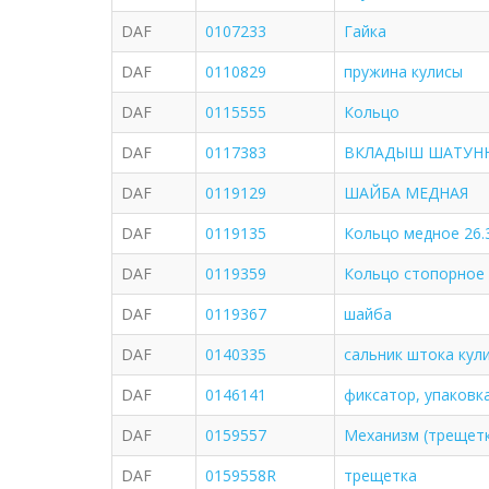
DAF
0107233
Гайка
DAF
0110829
пружина кулисы
DAF
0115555
Кольцо
DAF
0117383
ВКЛАДЫШ ШАТУН
DAF
0119129
ШАЙБА МЕДНАЯ
DAF
0119135
Кольцо медное 26
DAF
0119359
Кольцо стопорное
DAF
0119367
шайба
DAF
0140335
сальник штока кул
DAF
0146141
фиксатор, упаковк
DAF
0159557
Механизм (трещетк
DAF
0159558R
трещетка