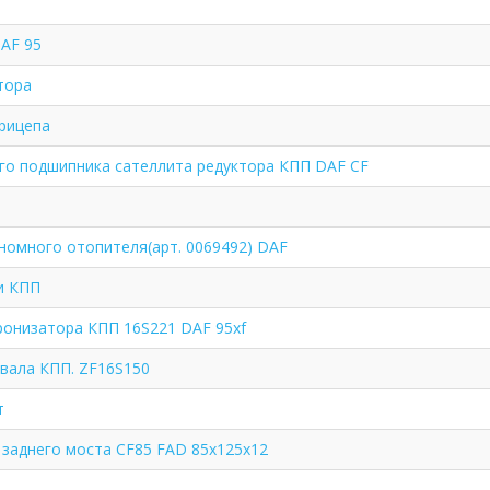
AF 95
тора
прицепа
го подшипника сателлита редуктора КПП DAF CF
номного отопителя(арт. 0069492) DAF
и КПП
ронизатора КПП 16S221 DAF 95xf
вала КПП. ZF16S150
т
 заднего моста CF85 FAD 85x125x12