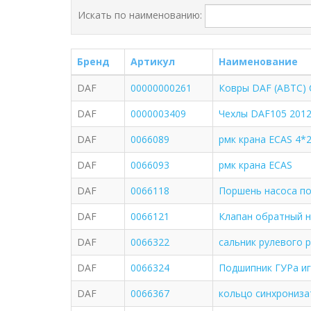
Искать по наименованию:
Бренд
Артикул
Наименование
DAF
00000000261
Ковры DAF (ABTC) 
DAF
0000003409
Чехлы DAF105 2012
DAF
0066089
рмк крана ECAS 4*
DAF
0066093
рмк крана ECAS
DAF
0066118
Поршень насоса п
DAF
0066121
Клапан обратный н
DAF
0066322
сальник рулевого р
DAF
0066324
Подшипник ГУРа и
DAF
0066367
кольцо синхрониза