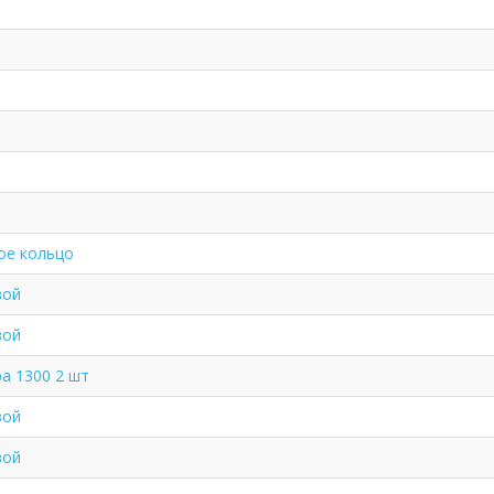
ое кольцо
вой
вой
а 1300 2 шт
вой
вой