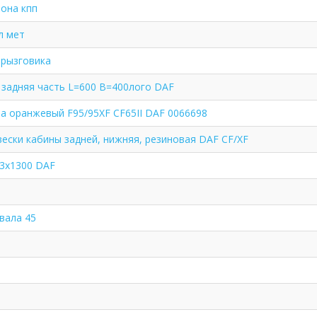
рона кпп
л мет
брызговика
 задняя часть L=600 B=400лого DAF
а оранжевый F95/95XF CF65II DAF 0066698
ески кабины задней, нижняя, резиновая DAF CF/XF
3х1300 DAF
вала 45