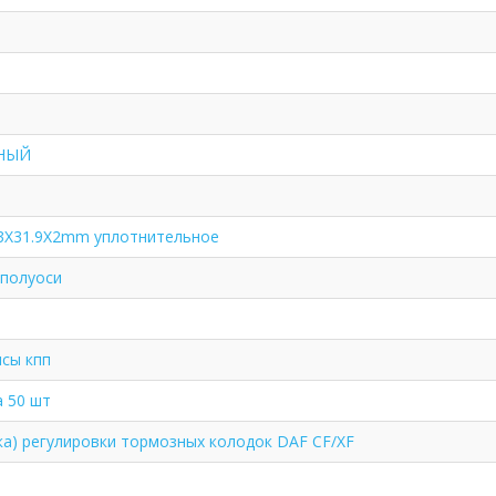
НЫЙ
.3X31.9X2mm уплотнительное
 полуоси
исы кпп
а 50 шт
а) регулировки тормозных колодок DAF CF/XF