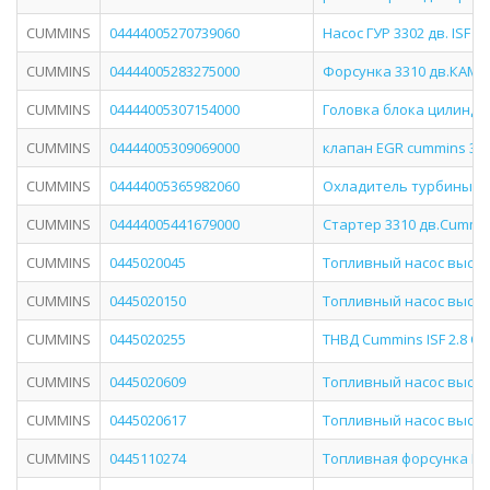
CUMMINS
04444005270739060
Насос ГУР 3302 дв. ISF 2
CUMMINS
04444005283275000
Форсунка 3310 дв.КАММ
CUMMINS
04444005307154000
Головка блока цилиндро
CUMMINS
04444005309069000
клапан EGR cummins 3,8,
CUMMINS
04444005365982060
Охладитель турбины 331
CUMMINS
04444005441679000
Стартер 3310 дв.Cummin
CUMMINS
0445020045
Топливный насос высоко
CUMMINS
0445020150
Топливный насос высоко
CUMMINS
0445020255
ТНВД Cummins ISF 2.8 О
CUMMINS
0445020609
Топливный насос высоко
CUMMINS
0445020617
Топливный насос высоко
CUMMINS
0445110274
Топливная форсунка Bos