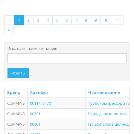
«
1
2
3
4
5
6
7
8
9
10
11
»
Искать по наименованию:
искать
Бренд
Артикул
Наименование
CUMMINS
0011477470
Турбокомпрессор 3780208
CUMMINS
00291
Вкладыши коренные комп
CUMMINS
00401
Гильза блока цилиндров