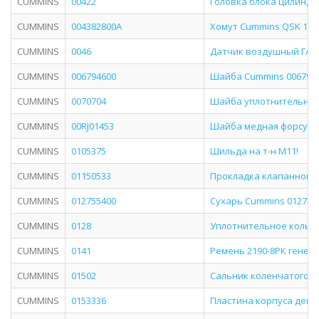
CUMMINS
00422
Головка блока цилиндро
CUMMINS
004382800A
Хомут Cummins QSK 19 0
CUMMINS
0046
Датчик воздушный ГАЗел
CUMMINS
006794600
Шайба Cummins 00679460
CUMMINS
0070704
Шайба уплотнительная
CUMMINS
00RJ01453
Шайба медная форсунки 
CUMMINS
0105375
Шильда на т-н M11!
CUMMINS
01150533
Прокладка клапанной к
CUMMINS
012755400
Сухарь Cummins 012755
CUMMINS
0128
Уплотнительное кольцо
CUMMINS
0141
Ремень 2190-8РК генера
CUMMINS
01502
Сальник коленчатого вал
CUMMINS
0153336
Пластина корпуса демпе