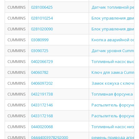
CUMMINS
0281006425
Датчик топливной рей
CUMMINS
0281010254
Блок управления двигат
CUMMINS
0281020090
Блок управления двигат
CUMMINS
03080999
Кнопка аварийной оста
CUMMINS
03090725
Датчик уровня Cummins 
CUMMINS
0402066729
Топливный насос высоко
CUMMINS
04060782
Ключ для замка Cummin
CUMMINS
0406097202
Замок кожуха с ключом 
CUMMINS
0432191738
Топливная форсунка Cumm
CUMMINS
0433172146
Распылитель форсунки I
CUMMINS
0433172168
Распылитель форсунки I
CUMMINS
0440020068
Топливный насос низког
CUMMINS
04444003978292000
ремень привода агрегат