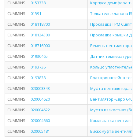
CUMMINS
0153338
Корпуса демпфера т-н 
CUMMINS
01591
Толкатель клапана ISF3
CUMMINS
018118700
Прокладка ГРМ Cummins
CUMMINS
018124300
Прокладка крышки ДВС
CUMMINS
018716000
Ремень вентилятора Cum
CUMMINS
01930465
Датчик температуры ОЖ
CUMMINS
0193736
Кольцо уплотнительное
CUMMINS
0193838
Болт кронштейна топли
CUMMINS
020003343
Муфта вентилятора охла
CUMMINS
020004620
Вентилятор -Евро 640мм
CUMMINS
020004622
Муфта вязкостная (без 
CUMMINS
020004660
Крыльчатка вентилятор
CUMMINS
020005181
Вискомуфта вентилято