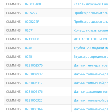
CUMMINS
020035400
Клапан впускной Cummi
CUMMINS
0205227
Пробка расширительная 
CUMMINS
0205227F
Пробка расширительная 
CUMMINS
02071
Кольцо гильзы цилиндра
CUMMINS
02113800
ДО НАСОС ТОПЛИВОПОДК
CUMMINS
0246
Трубка ГАЗ подачи масл
CUMMINS
02751
Втулка распределительн
CUMMINS
0281002576
Датчик температуры и д
CUMMINS
0281002937
Датчик топливной рей
CUMMINS
0281006112
Датчик топливной рей
CUMMINS
0281006176
Датчик давления топлив
CUMMINS
0281006325
Датчик топливной рей
CUMMINS
0281006364
Датчик топливной рей