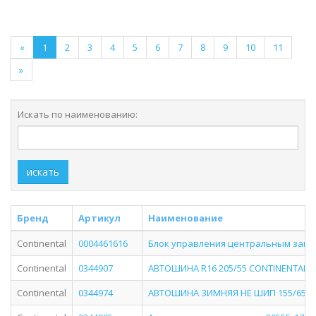
«
1
2
3
4
5
6
7
8
9
10
11
»
Искать по наименованию:
искать
Бренд
Артикул
Наименование
Continental
0004461616
Блок управления центральным замк
Continental
0344907
АВТОШИНА R16 205/55 CONTINENTAL C
Continental
0344974
АВТОШИНА ЗИМНЯЯ НЕ ШИП 155/65R14