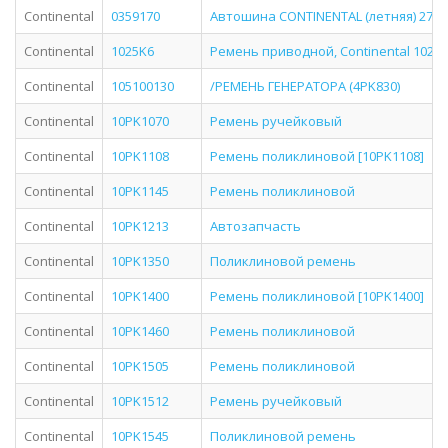
Continental
0359170
Автошина CONTINENTAL (летняя) 275/4
Continental
1025K6
Ремень приводной, Continental 1025
Continental
105100130
/РЕМЕНЬ ГЕНЕРАТОРА (4PK830)
Continental
10PK1070
Ремень ручейковый
Continental
10PK1108
Ремень поликлиновой [10PK1108]
Continental
10PK1145
Ремень поликлиновой
Continental
10PK1213
Автозапчасть
Continental
10PK1350
Поликлиновой ремень
Continental
10PK1400
Ремень поликлиновой [10PK1400]
Continental
10PK1460
Ремень поликлиновой
Continental
10PK1505
Ремень поликлиновой
Continental
10PK1512
Ремень ручейковый
Continental
10PK1545
Поликлиновой ремень