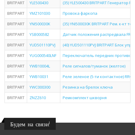
BRITPART
YLE500430
(35) YLE500430 BRITPART Генератор RR
BRITPART
YMZ101030
Провока фаркопа
BRITPART
YNI500030K
(35) YNI500030K BRITPART Рем. к-кт т
BRITPART
YSB000582
Датчик положения распредвала FR1.8/
BRITPART
YUD501110PVJ
(40) YUD501110PVJ BRITPART Блок упр
BRITPART
YUG000540LNF
Переключатель передних противот
BRITPART
YWB10004L
Реле сигналов/туманок (желтое)
BRITPART
YWB10031
Реле зеленое (5-ти контактное) RRC
BRITPART
YWC000300
Резинка на брелок ключа
BRITPART
ZNZZ610
Ремкомплект шкворня
Будем на связи!