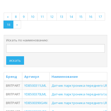
«
8
9
10
11
12
13
14
15
16
17
18
»
Искать по наименованию:
искать
Бренд
Артикул
Наименование
BRITPART
YDB500311LML
Датчик парктроника переднего LRD3, 
BRITPART
YDB500370LML
Датчик парктроника переднего/задне
BRITPART
YDB500390GAN
Датчик парктроника переднего LRD3, 