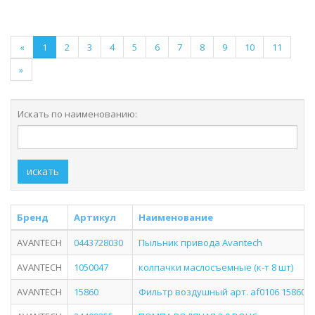
«
1
2
3
4
5
6
7
8
9
10
11
»
Искать по наименованию:
искать
Бренд
Артикул
Наименование
AVANTECH
0443728030
Пыльник привода Avantech
AVANTECH
1050047
колпачки маслосъемные (к-т 8 шт)
AVANTECH
15860
Фильтр воздушный арт. af0106 15860