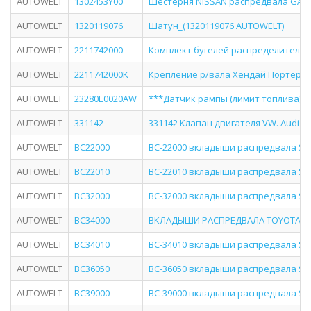
AUTOWELT
1302453Y00
Шестерня NISSAN распредвала GA14
AUTOWELT
1320119076
Шатун_(1320119076 AUTOWELT)
AUTOWELT
2211742000
Комплект бугелей распределительного
AUTOWELT
2211742000K
Крепление р/вала Хендай Портер бу
AUTOWELT
23280E0020AW
***Датчик рампы (лимит топлива) Хи
AUTOWELT
331142
331142 Клапан двигателя VW. Audi 1.
AUTOWELT
BC22000
BC-22000 вкладыши распредвала STD
AUTOWELT
BC22010
BC-22010 вкладыши распредвала STD
AUTOWELT
BC32000
BC-32000 вкладыши распредвала STD
AUTOWELT
BC34000
ВКЛАДЫШИ РАСПРЕДВАЛА TOYOTA L2L
AUTOWELT
BC34010
BC-34010 вкладыши распредвала STD T
AUTOWELT
BC36050
BC-36050 вкладыши распредвала ST
AUTOWELT
BC39000
BC-39000 вкладыши распредвала STD 