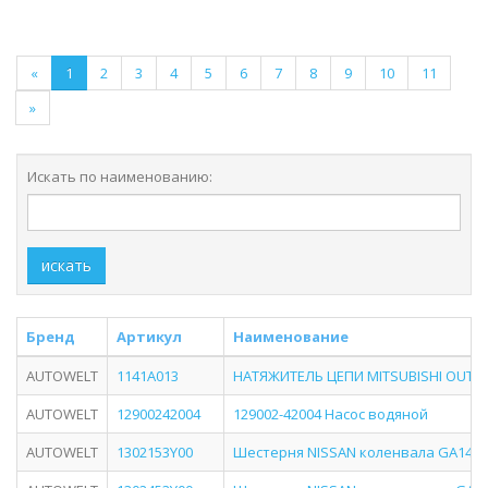
«
1
2
3
4
5
6
7
8
9
10
11
»
Искать по наименованию:
искать
Бренд
Артикул
Наименование
AUTOWELT
1141A013
НАТЯЖИТЕЛЬ ЦЕПИ MITSUBISHI OUTL
AUTOWELT
12900242004
129002-42004 Насос водяной
AUTOWELT
1302153Y00
Шестерня NISSAN коленвала GA14, 